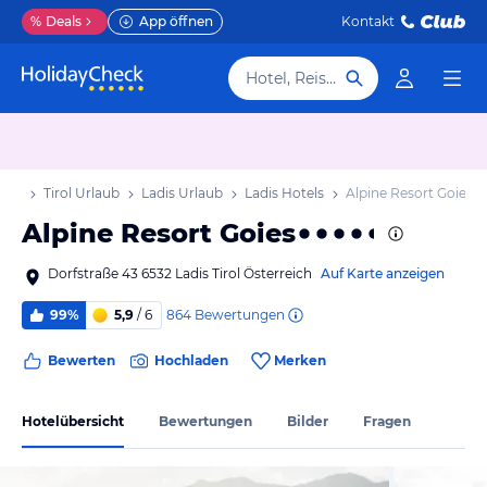
%
Deals
App öffnen
Kontakt
Hotel, Reiseziel
laub
Tirol Urlaub
Ladis Urlaub
Ladis Hotels
Alpine Resort Goies
Alpine Resort Goies
Dorfstraße 43 6532 Ladis Tirol Österreich
Auf Karte anzeigen
864
Bewertungen
99%
5,9
/ 6
Bewerten
Hochladen
Merken
Hotelübersicht
Bewertungen
Bilder
Fragen