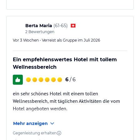
Event-Sky-Panoramasauna 90 °C
willkommen und bestens betreut. Das Essen ist wie
Relax-Lounge mit kuscheliger Atmosphäre und Effekt-Feuer
beim letzten Mal ein großes Highlight: reichhaltig,
Ratsch und Tratsch Lodge mit Vitalbar
frisch, abwechslungsreich und jeden Tag ein Genuss.
ERFRISCHEN & DUSCHEN
Ein Hotel, das…
Berta Maria
(
61-65
)
Eisbrunnen, Alpin- Fresh und Kneipp-Wintergarten
2
Bewertungen
Hinweis:
Vor 3 Wochen • Verreist als Gruppe im Juli 2026
Allgemeine und unverbindliche
Hoteliers-/Veranstalter-/Kataloginformationen. Alle Angaben
ohne Gewähr und ohne Prüfung durch HolidayCheck. Bitte
lies vor der Buchung die verbindlichen
Ein empfehlenswertes Hotel mit tollem
Angebotsdetails
des
jeweiligen Veranstalters.
Wellnessbereich
6
/ 6
ein sehr schönes Hotel mit einem tollen
Wellnessbereich, mit täglichen Aktivitäten die vom
Hotel angeboten werden.
Mehr anzeigen
Gegenleistung erhalten