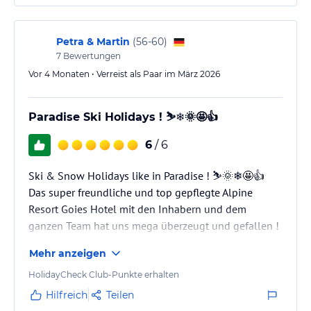
Brotsorten
▪ Frisch zubereitete Eierspeisen
▪ Neue Kaffee- und Teebar
Petra & Martin
(
56-60
)
7
Bewertungen
Nachmittagsjause (14:00 Uhr - 17:00 Uhr):
Vor 4 Monaten • Verreist als Paar im März 2026
▪ Viel gesundes & süßes für Zwischendurch
▪ Frische knackige Salate
▪ Süße Leckereien wie Kuchen oder frischgebackener Apfel- und
Paradise Ski Holidays ! ⛷️❄️🌞🤩👍
Topfenstrudel
▪ im Winter mit deftigem Suppentopf
6
/ 6
Abends Verwöhnmenü mit 5 Gängen:
Ski & Snow Holidays like in Paradise ! ⛷️🌞❄️🤩👍
▪ 3 Menü´s zur Auswahl: Fleisch-, Fisch- oder vegetarisches Gericht
Das super freundliche und top gepflegte Alpine
(18:30 Uhr - 20:00 Uhr)
Resort Goies Hotel mit den Inhabern und dem
▪ Knackige Salate und Frischgemüse vom Buffet
▪ Schöne Käse Auswahl am Abend
ganzen Team hat uns mega überzeugt und gefallen !
▪ Feines, ausgesuchtes Weinangebot mit täglicher
Wir kommen gerne wieder !!!
Weinempfehlung
Mehr anzeigen
Das Ambiente ist außergewöhnlich schön und das
▪ Freuen Sie sich auf Ihren liebevoll gedeckter Tisch und dem
ganze Haus mit sehr viel Liebe gestaltet.
HolidayCheck Club-Punkte erhalten
netten Service
Hilfreich
Teilen