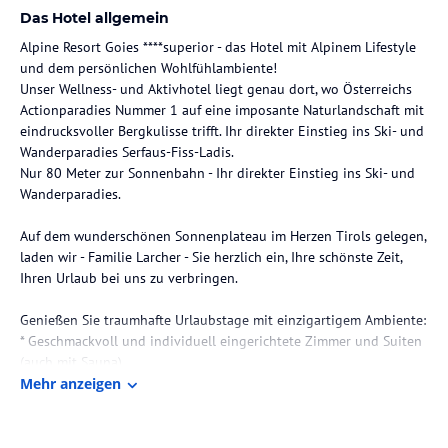
Das Hotel allgemein
Alpine Resort Goies ****superior - das Hotel mit Alpinem Lifestyle
und dem persönlichen Wohlfühlambiente!
Unser Wellness- und Aktivhotel liegt genau dort, wo Österreichs
Actionparadies Nummer 1 auf eine imposante Naturlandschaft mit
eindrucksvoller Bergkulisse trifft. Ihr direkter Einstieg ins Ski- und
Wanderparadies Serfaus-Fiss-Ladis.
Nur 80 Meter zur Sonnenbahn - Ihr direkter Einstieg ins Ski- und
Wanderparadies.
Auf dem wunderschönen Sonnenplateau im Herzen Tirols gelegen,
laden wir - Familie Larcher - Sie herzlich ein, Ihre schönste Zeit,
Ihren Urlaub bei uns zu verbringen.
Genießen Sie traumhafte Urlaubstage mit einzigartigem Ambiente:
* Geschmackvoll und individuell eingerichtete Zimmer und Suiten
(auch mit Sauna)
* 3 großzügige Wellnessbereiche auf 1400m²: PANORAMA SKY SPA:
Mehr anzeigen
Sky-Infinity-Pool mit Dachterrasse, großer Event-Sky-
Panoramasauna ,
Erlebnisduschen und Ruhelounge. ALPINE SPA: Schwimmen und