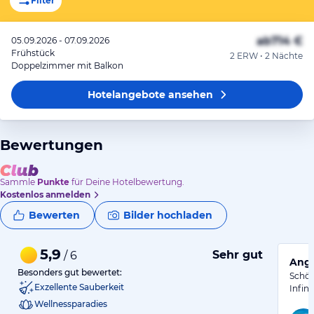
Filter
ab
714 €
05.09.2026 - 07.09.2026
Frühstück
2 ERW • 2 Nächte
Doppelzimmer mit Balkon
Hotelangebote
ansehen
Bewertungen
Sammle
Punkte
für Deine Hotelbewertung.
Kostenlos anmelden
Bewerten
Bilder hochladen
5,9
Sehr gut
/ 6
Ange
Besonders gut bewertet:
Schön
Exzellente Sauberkeit
Infin
Wellnessparadies