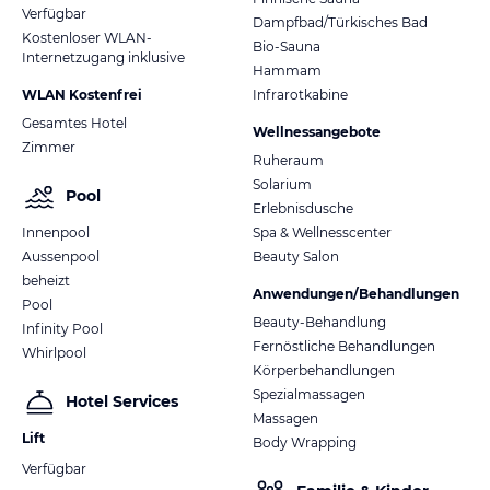
Verfügbar
Dampfbad/Türkisches Bad
Kostenloser WLAN-
Bio-Sauna
Internetzugang inklusive
Hammam
WLAN Kostenfrei
Infrarotkabine
Gesamtes Hotel
Wellnessangebote
Zimmer
Ruheraum
Solarium
Pool
Erlebnisdusche
Innenpool
Spa & Wellnesscenter
Aussenpool
Beauty Salon
beheizt
Anwendungen/Behandlungen
Pool
Beauty-Behandlung
Infinity Pool
Fernöstliche Behandlungen
Whirlpool
Körperbehandlungen
Spezialmassagen
Hotel Services
Massagen
Lift
Body Wrapping
Verfügbar