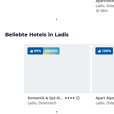
Aparthotel
Ladis, Öst
58m
Beliebte Hotels in Ladis
99%
100%
AWARD
Romantik & Spa Alpen-Herz
Apart Alpe
Ladis, Österreich
Ladis, Öst