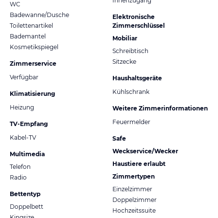
Innenzugang
WC
Badewanne/Dusche
Elektronische
Toilettenartikel
Zimmerschlüssel
Bademantel
Mobiliar
Kosmetikspiegel
Schreibtisch
Sitzecke
Zimmerservice
Verfügbar
Haushaltsgeräte
Kühlschrank
Klimatisierung
Heizung
Weitere Zimmerinformationen
Feuermelder
TV-Empfang
Kabel-TV
Safe
Weckservice/Wecker
Multimedia
Haustiere erlaubt
Telefon
Zimmertypen
Radio
Einzelzimmer
Bettentyp
Doppelzimmer
Doppelbett
Hochzeitssuite
Kingsize