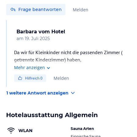
Frage beantworten
Melden
Barbara
vom Hotel
am
19. Juli 2025
Da wir für Kleinkinder nicht die passenden Zimmer (
getrennte Kinderzimmer) haben,
sind Kinder ab 7 Jahre im Goies herzlich Willkommen.
Mehr anzeigen
Neuer Spieleraum! Tolle Familienpauschalen!
Melden
Hilfreich
0
1 weitere Antwort anzeigen
Hotelausstattung Allgemein
Sauna Arten
WLAN
Finnische Sauna