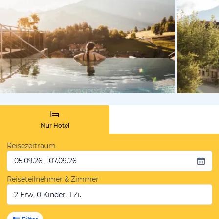
vom Hotelie
Nur Hotel
Reisezeitraum
05.09.26 - 07.09.26
Reiseteilnehmer & Zimmer
2 Erw, 0 Kinder, 1 Zi.