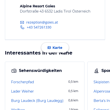
Alpine Resort Goies
Dorfstraße 43 6532 Ladis Tirol Österreich
rezeption@goies.at
+43 547261330
Karte
Interessantes in der Nähe
Sehenswürdigkeiten
Spor
Forscherpfad
0,5
km
Skipisten
Lader Weiher
0,5
km
Alpenros
Burg Laudeck (Burg Laudegg)
0,6
km
Berta's I
Wolfsee
1,9
km
Falknere