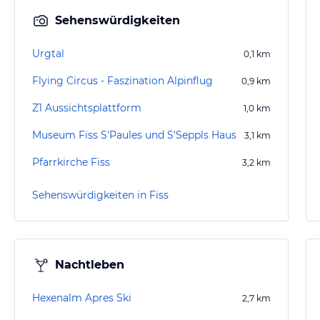
Sehenswürdigkeiten
Urgtal
0,1
km
Flying Circus - Faszination Alpinflug
0,9
km
Z1 Aussichtsplattform
1,0
km
Museum Fiss S'Paules und S'Seppls Haus
3,1
km
Pfarrkirche Fiss
3,2
km
Sehenswürdigkeiten in Fiss
Nachtleben
Hexenalm Apres Ski
2,7
km