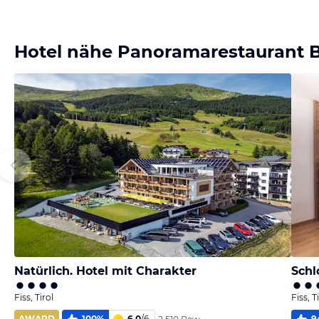
melden
melden
melden
Bild
melden
von Hansueli &
von Hansueli &
von Hansueli &
Annelies
Annelies
Annelies
vom Hotelier
Hotel nähe Panoramarestaurant 
Natürlich. Hotel mit Charakter
Schl
Fiss, Tirol
Fiss, T
AWARD
100
%
6,0
/
6
9