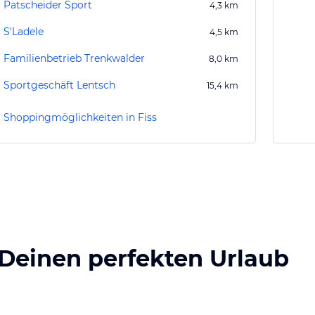
Patscheider Sport
4,3
km
S'Ladele
4,5
km
Familienbetrieb Trenkwalder
8,0
km
Sportgeschäft Lentsch
15,4
km
Shoppingmöglichkeiten in Fiss
 Deinen perfekten Urlaub