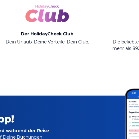
Der HolidayCheck Club
Dein Urlaub. Deine Vorteile. Dein Club.
Die beliebte
mehr als 8
pp!
und während der Reise
f Deine Buchungen