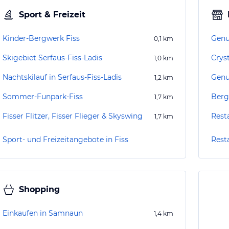
Sport & Freizeit
Kinder-Bergwerk Fiss
Genu
0,1
km
Skigebiet Serfaus-Fiss-Ladis
Crys
1,0
km
Nachtskilauf in Serfaus-Fiss-Ladis
Genu
1,2
km
Sommer-Funpark-Fiss
Berg
1,7
km
Fisser Flitzer, Fisser Flieger & Skyswing
Rest
1,7
km
Sport- und Freizeitangebote in Fiss
Resta
Shopping
Einkaufen in Samnaun
1,4
km