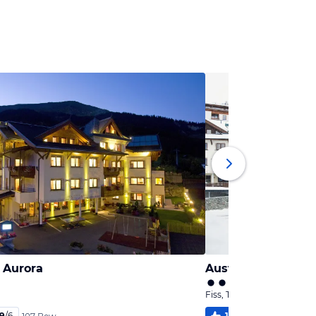
 Aurora
Austria Aparthotel
Fiss, Tirol
,9
/
6
100
%
6,0
/
6