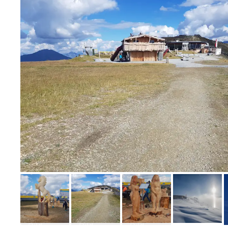
Bild melden
von Hansueli & Annelies
Bild
Bild
Bild