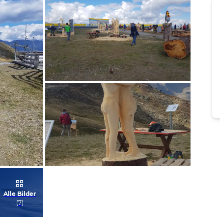
Bild melden
von Hansueli & Annelies
Bild melden
Alle Bilder
von Hansueli & Annelies
(
7
)