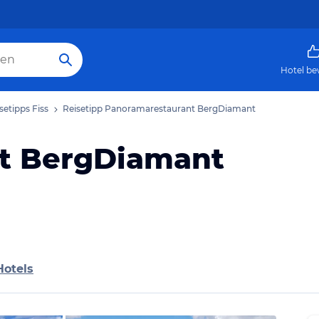
Hotel be
setipps Fiss
Reisetipp Panoramarestaurant BergDiamant
t BergDiamant
Hotels