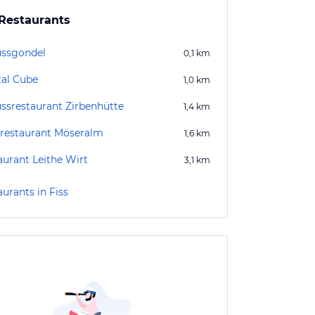
Restaurants
ssgondel
0,1
km
tal Cube
1,0
km
ssrestaurant Zirbenhütte
1,4
km
restaurant Möseralm
1,6
km
aurant Leithe Wirt
3,1
km
urants in Fiss