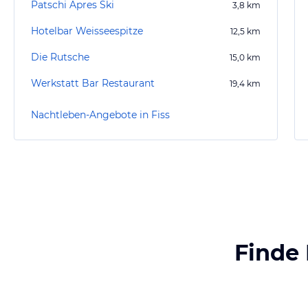
Patschi Apres Ski
3,8
km
Hotelbar Weisseespitze
12,5
km
Die Rutsche
15,0
km
Werkstatt Bar Restaurant
19,4
km
Nachtleben-Angebote in Fiss
Finde