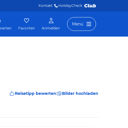
Kontakt
HolidayCheck 
Menü
werten
Favoriten
Anmelden
Reisetipp bewerten
Bilder hochladen