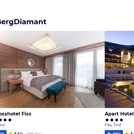
BergDiamant
osshotel Fiss
Apart Hotel
irol
Fiss, Tirol
4
%
5,6
/
6
99
%
5