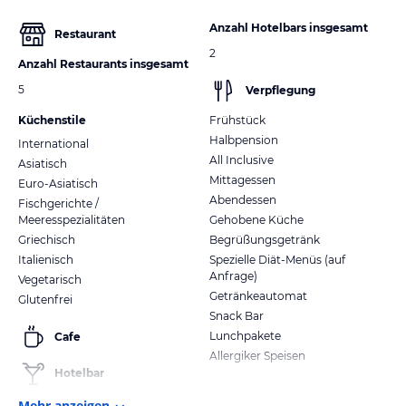
Anzahl Hotelbars insgesamt
Restaurant
2
Anzahl Restaurants insgesamt
5
Verpflegung
Küchenstile
Frühstück
Halbpension
International
All Inclusive
Asiatisch
Mittagessen
Euro-Asiatisch
Abendessen
Fischgerichte /
Meeresspezialitäten
Gehobene Küche
Griechisch
Begrüßungsgetränk
Italienisch
Spezielle Diät-Menüs (auf
Anfrage)
Vegetarisch
Getränkeautomat
Glutenfrei
Snack Bar
Lunchpakete
Cafe
Allergiker Speisen
Hotelbar
Mehr anzeigen