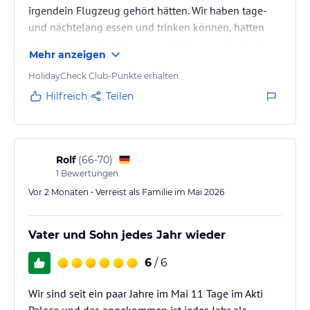
irgendein Flugzeug gehört hätten. Wir haben tage-
und nächtelang essen und trinken können, hatten
einen kleinen Pool für uns und einen großen Pool
Mehr anzeigen
und das Meer zur Verfügung.
Kos ist eine wunderschöne kleine Insel, und wir
HolidayCheck Club-Punkte erhalten
waren alle sehr beeindruckt von der Insel und den
Hilfreich
Teilen
Sehenswürdigkeiten.
Warum es nicht die volle Punktzahl gibt?
Die Cocktails waren nicht einzeln gemischt und die
Anlage war nicht mehr ganz neu.…
Rolf
(
66-70
)
1
Bewertungen
Vor 2 Monaten • Verreist als Familie im Mai 2026
Vater und Sohn jedes Jahr wieder
6
/ 6
Wir sind seit ein paar Jahre im Mai 11 Tage im Akti
Palace und das angekommen ist jedes Jahr als