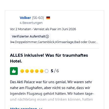
kostenloser Safe
kostenlose Parkplätze
Spa mit kostenloser Nutzung von Sauna, Dampfsauna, Indoor Pool
Volker
(
56-60
)
(eco beheizt), Fitnessraum
4
Bewertungen
Minimarkt
Vor 2 Monaten • Verreist als Paar im Juni 2026
Hinweis:
Allgemeine und unverbindliche
Verifizierter Aufenthalt
Hoteliers-/Veranstalter-/Kataloginformationen. Alle Angaben
Doppelzimmer,Gartenblick,Klimaanlage,Bad oder Dusche,Balkon o. Terrasse
ohne Gewähr und ohne Prüfung durch HolidayCheck. Bitte
lies vor der Buchung die verbindlichen
Angebotsdetails
des
jeweiligen Veranstalters.
ALLES inklusive! Was für traumhaftes
Hotel.
5
/ 6
Das Akti Palace war für uns genial. Wir waren sehr
nahe am Flughafen, aber nicht so nahe, dass wir
irgendein Flugzeug gehört hätten. Wir haben tage-
und nächtelang essen und trinken können, hatten
einen kleinen Pool für uns und einen großen Pool
Mehr anzeigen