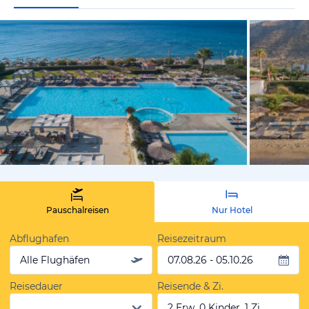
vom Hotelie
Pauschalreisen
Nur Hotel
Abflughafen
Reisezeitraum
Alle Flughäfen
07.08.26 - 05.10.26
Reisedauer
Reisende & Zi.
2 Erw, 0 Kinder, 1 Zi.