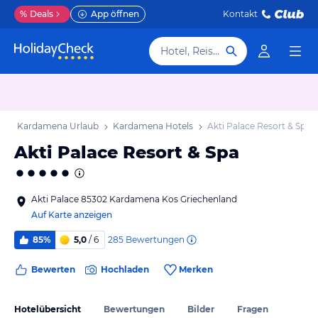
%
Deals
App öffnen
Kontakt
Hotel, Reiseziel
b
Kardamena Urlaub
Kardamena Hotels
Akti Palace Resort & Spa
Akti Palace Resort & Spa
Akti Palace 85302 Kardamena Kos Griechenland
Auf Karte anzeigen
285
Bewertungen
85%
5,0
/ 6
Bewerten
Hochladen
Merken
Hotelübersicht
Bewertungen
Bilder
Fragen