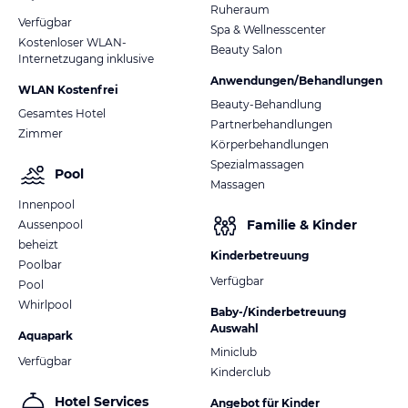
Ruheraum
Verfügbar
Spa & Wellnesscenter
Kostenloser WLAN-
Beauty Salon
Internetzugang inklusive
Anwendungen/Behandlungen
WLAN Kostenfrei
Beauty-Behandlung
Gesamtes Hotel
Partnerbehandlungen
Zimmer
Körperbehandlungen
Spezialmassagen
Pool
Massagen
Innenpool
Familie & Kinder
Aussenpool
beheizt
Kinderbetreuung
Poolbar
Verfügbar
Pool
Whirlpool
Baby-/Kinderbetreuung
Auswahl
Aquapark
Miniclub
Verfügbar
Kinderclub
Hotel Services
Angebot für Kinder