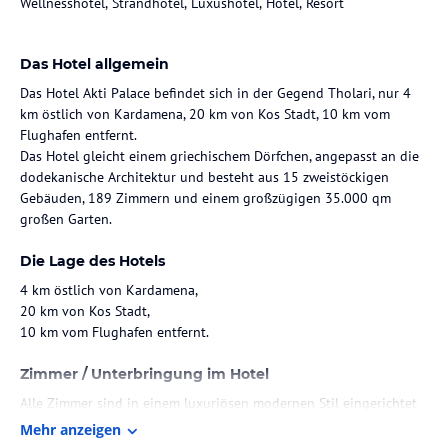
Wellnesshotel, Strandhotel, Luxushotel, Hotel, Resort
Das Hotel allgemein
Das Hotel Akti Palace befindet sich in der Gegend Tholari, nur 4
km östlich von Kardamena, 20 km von Kos Stadt, 10 km vom
Flughafen entfernt.
Das Hotel gleicht einem griechischem Dörfchen, angepasst an die
dodekanische Architektur und besteht aus 15 zweistöckigen
Gebäuden, 189 Zimmern und einem großzügigen 35.000 qm
großen Garten.
Die Lage des Hotels
4 km östlich von Kardamena,
20 km von Kos Stadt,
10 km vom Flughafen entfernt.
Zimmer / Unterbringung im Hotel
Alle Zimmer sind in einem luxuriösen modernen Stil eingerichtet
und bieten individuell regulierbare Klimaanlagen, Bad oder
Mehr anzeigen
Dusche, 32 Zoll Bildschirm Sat-TV, Fön, Kaffee- und