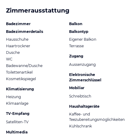
Zimmerausstattung
Badezimmer
Balkon
Badezimmerdetails
Balkontyp
Hausschuhe
Eigener Balkon
Haartrockner
Terrasse
Dusche
Zugang
WC
Aussenzugang
Badewanne/Dusche
Toilettenartikel
Elektronische
Kosmetikspiegel
Zimmerschlüssel
Mobiliar
Klimatisierung
Schreibtisch
Heizung
Klimaanlage
Haushaltsgeräte
TV-Empfang
Kaffee- und
Teezubereitungsmöglichkeiten
Satelliten-TV
Kühlschrank
Multimedia