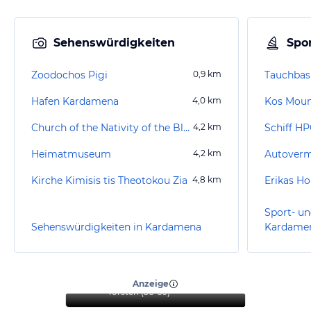
Sehenswürdigkeiten
Spor
Zoodochos Pigi
0,9
km
Tauchbas
Hafen Kardamena
4,0
km
Kos Moun
Church of the Nativity of the Blessed Virgin Mary
4,2
km
Schiff H
Heimatmuseum
4,2
km
Kirche Kimisis tis Theotokou Zia
4,8
km
Erikas H
Sport- un
Sehenswürdigkeiten in Kardamena
Kardame
“
Ein toller Aufenthalt mit
exzellentem Service
”
Anzeige
Torsten
(
56-60
)