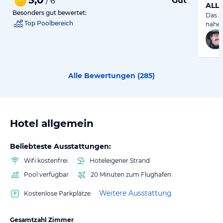
Gut
/ 6
ALLE
Besonders gut bewertet:
Das A
Top Poolbereich
nahe 
Alle Bewertungen (
285
)
Hotel allgemein
Beliebteste Ausstattungen:
Wifi kostenfrei
Hoteleigener Strand
Pool verfügbar
20 Minuten zum Flughafen
Weitere Ausstattung
Kostenlose Parkplätze
Gesamtzahl Zimmer