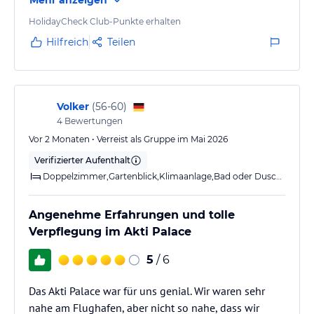
und das Meer zur Verfügung.
Kos ist eine wunderschöne kleine Insel, und wir
HolidayCheck Club-Punkte erhalten
waren alle sehr beeindruckt von der Insel und den
Hilfreich
Teilen
Sehenswürdigkeiten.
Warum es nicht die volle Punktzahl gibt?
Die Cocktails waren nicht einzeln gemischt und die
Anlage war nicht mehr ganz neu.…
Volker
(
56-60
)
4
Bewertungen
Vor 2 Monaten • Verreist als Gruppe im Mai 2026
Verifizierter Aufenthalt
Doppelzimmer,Gartenblick,Klimaanlage,Bad oder Dusche,Balkon o. Terrasse
Angenehme Erfahrungen und tolle
Verpflegung im Akti Palace
5
/ 6
Das Akti Palace war für uns genial. Wir waren sehr
nahe am Flughafen, aber nicht so nahe, dass wir