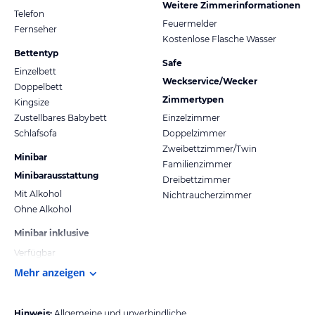
Weitere Zimmerinformationen
Telefon
Feuermelder
Fernseher
Kostenlose Flasche Wasser
Bettentyp
Safe
Einzelbett
Weckservice/Wecker
Doppelbett
Zimmertypen
Kingsize
Zustellbares Babybett
Einzelzimmer
Schlafsofa
Doppelzimmer
Zweibettzimmer/Twin
Minibar
Familienzimmer
Minibarausstattung
Dreibettzimmer
Mit Alkohol
Nichtraucherzimmer
Ohne Alkohol
Minibar inklusive
Verfügbar
Mehr anzeigen
Hinweis:
Allgemeine und unverbindliche