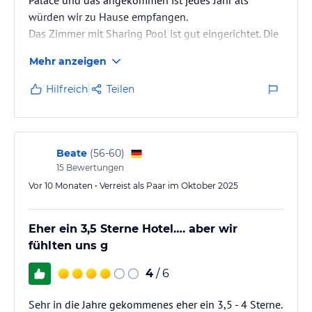
würden wir zu Hause empfangen.
Das Zimmer mit Sharing Pool ist gut eingerichtet. Die
Minibar auf dem Zimmer wird jeden Tag aufgefüllt.
Mehr anzeigen
Das Essen im Restaurant und an der Poolbar ist jeden
Tag abwechslungsreich. Ein Omelett, Spiegelei frisch
Hilfreich
Teilen
zubereitet oder Rühreier, warme Croissant und
Backware sowie ein griechischer Joghurt ist zum
Frühstücken dabei.
Der Zugang zum Meer ist schwierig wurde aber
Beate
(
56-60
)
erleichtert durch…
15
Bewertungen
Vor 10 Monaten • Verreist als Paar im Oktober 2025
Eher ein 3,5 Sterne Hotel…. aber wir
fühlten uns g
4
/ 6
Sehr in die Jahre gekommenes eher ein 3,5 - 4 Sterne.