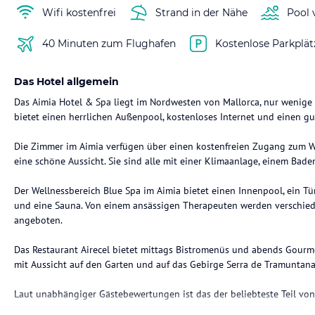
Wifi kostenfrei
Strand in der Nähe
Pool 
40 Minuten zum Flughafen
Kostenlose Parkplät
Das Hotel allgemein
Das Aimia Hotel & Spa liegt im Nordwesten von Mallorca, nur wenige S
bietet einen herrlichen Außenpool, kostenloses Internet und einen gu
Die Zimmer im Aimia verfügen über einen kostenfreien Zugang zum Wel
eine schöne Aussicht. Sie sind alle mit einer Klimaanlage, einem Bad
Der Wellnessbereich Blue Spa im Aimia bietet einen Innenpool, ein T
und eine Sauna. Von einem ansässigen Therapeuten werden versch
angeboten.
Das Restaurant Airecel bietet mittags Bistromenüs und abends Gourme
mit Aussicht auf den Garten und auf das Gebirge Serra de Tramuntana
Laut unabhängiger Gästebewertungen ist das der beliebteste Teil von 