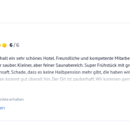
amer und erfahrener Bedienung genießen Sie
 an Vorspeisen und Hauptgängen, die von der
inspiriert sind und nur mit den besten
 mit Freunden oder ein romantisches Dinner zu
6
/ 6
iem Himmel speisen können.
halt ein sehr schönes Hotel. Freundliche und kompetente Mitarbei
d Sorgfalt für Sie zusammen gestellt haben.
hr sauber. Kleiner, aber feiner Saunabereich. Super Frühstück mit 
und Weißweine.
aft. Schade, dass es keine Halbpension mehr gibt, die haben wir 
 man kommt gut überall hin. Der Ort ist zauberhaft. Wir kommen gern
sicht, dass man einen ruhigen und angenehmen
assage, einer Fitness-Einheit oder einem
nkte erhalten
len
en ausgestatteter Fitnessraum, ein Spa-Bereich
n und einem Whirlpool. Außerdem können Sie in
 - von Sport - über Entspannungsmassagen bis