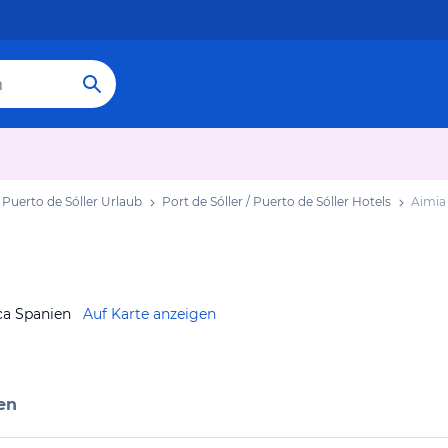
/ Puerto de Sóller Urlaub
Port de Sóller / Puerto de Sóller Hotels
Aimia
rca Spanien
Auf Karte anzeigen
en