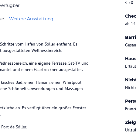
< 50
verfügbar
Chec
ze
Weitere Ausstattung
ab 14
Barri
chritte vom Hafen von Sóller entfernt. Es
Gesam
t ausgestatteten Wellnessbereich.
Haus
lnessbereich, eine eigene Terrasse, Sat-TV und
Erlau
emantel und einem Haartrockner ausgestattet.
Nich
ürkisches Bad, einen Hamam, einen Whirlpool
Nicht
iedene Schönheitsanwendungen und Massagen
Pers
tküche an. Es verfügt über ein großes Fenster
Franz
.
Ziel
Port de Sóller.
Urlau