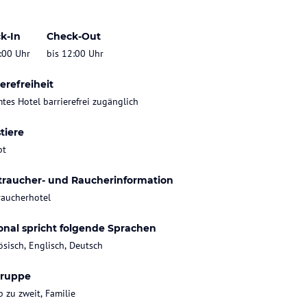
k-In
Check-Out
:00 Uhr
bis 12:00 Uhr
erefreiheit
tes Hotel barrierefrei zugänglich
tiere
bt
traucher- und Raucherinformation
raucherhotel
onal spricht folgende Sprachen
ösisch, Englisch, Deutsch
gruppe
b zu zweit, Familie