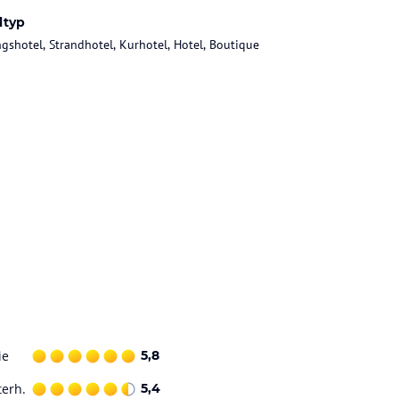
ltyp
gshotel, Strandhotel, Kurhotel, Hotel, Boutique
ie
5,8
terh.
5,4