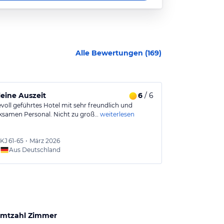
Alle Bewertungen (
169
)
leine Auszeit
6
/ 6
Sehr gut
evoll geführtes Hotel mit sehr freundlich und
In diesem Hote
samen Personal. Nicht zu groß…
weiterlesen
fühlen, das Per
KJ
61-65
•
März 2026
Frieder
Aus Deutschland
Aus
mtzahl Zimmer