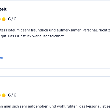
zeit
6
/ 6
 bietet ein öffentlich zugängliches Restaurant,
tungßaal und einen großzügigen Bereich mit
rtes Hotel mit sehr freundlich und aufmerksamen Personal. Nicht z
r gut. Das Frühstück war ausgezeichnet.
zeitmöglichkeiten: die intereßantesten Ausflüge
 an Kultur und Gastronomie.
eranstaltungsbereich. In unserem Mehrzwecksaal
len
r Catering zur Verfügung stellen: Kaffeepausen,
 für die Arbeit, während in der Umgebung ein
Arbeit und Erholung auf Sie wartet.
ataloginformationen. Alle Angaben ohne
uchung die verbindlichen
Angebotsdetails
des
6
/ 6
n man sich sehr aufgehoben und wohl fühlen, das Personal ist seh