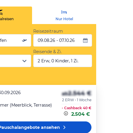
lreisen
Nur Hotel
Reisezeitraum
äfen
09.08.26 - 07.10.26
Reisende & Zi.
2 Erw, 0 Kinder, 1 Zi.
2.544 €
30.09.2026
ab
2 ERW • 1 Woche
mer (Meerblick, Terrasse)
- Cashback
40 €
2.504 €
Pauschalangebote
ansehen