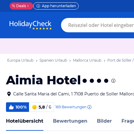
%
Deals
App herunterladen
Europa Urlaub
Spanien Urlaub
Mallorca Urlaub
Port de Sóller 
Aimia Hotel
Calle Santa Maria del Cami, 1 7108 Puerto de Soller Mallo
100%
5,8
/ 6
169
Bewertungen
Hotelübersicht
Bewertungen
Bilder
Frag