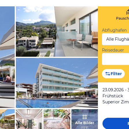
Pauscha
Abflughafen
Alle Flugh
Reisedauer
vom Hotelier, März 2017
Filter
23.09.2026 - 
Frühstück
Superior Zim
vom Hotelier, Juni 2016
Alle Bilder
(
173
)