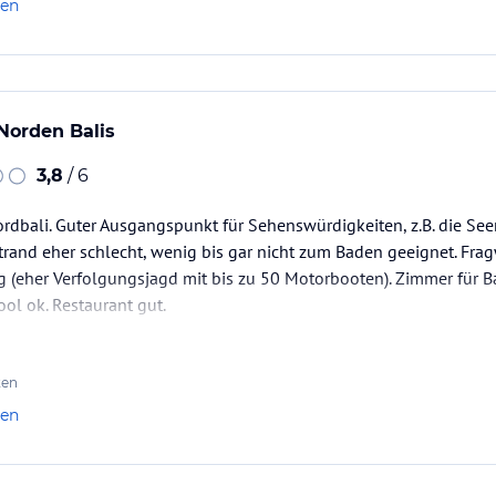
len
Norden Balis
3,8
/ 6
rdbali. Guter Ausgangspunkt für Sehenswürdigkeiten, z.B. die See
trand eher schlecht, wenig bis gar nicht zum Baden geeignet. Fr
 (eher Verfolgungsjagd mit bis zu 50 Motorbooten). Zimmer für Ba
ol ok. Restaurant gut.
ten
len