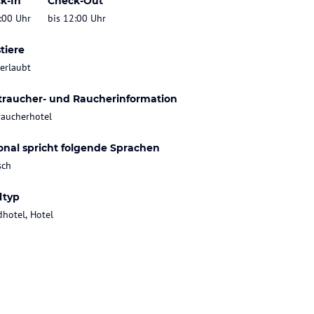
k-In
Check-Out
:00 Uhr
bis 12:00 Uhr
tiere
 erlaubt
traucher- und Raucherinformation
raucherhotel
onal spricht folgende Sprachen
sch
ltyp
dhotel, Hotel