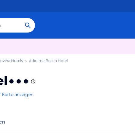
Lovina Hotels
Adirama Beach Hotel
el
f Karte anzeigen
en