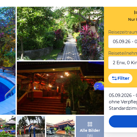
Nur 
Reisezeitrau
05.09.26 - 
Reiseteilneh
2 Erw, 0 Kin
von Expedia
Filter
05.09.2026 - 
ohne Verpfl
Standardzim
von Expedia
Alle Bilder
(
18
)