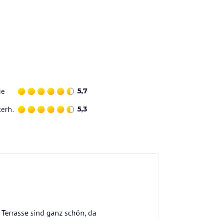
ie
5,7
terh.
5,3
e Terrasse sind ganz schön, da