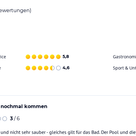
ewertungen)
ice
5,8
Gastronom
e
4,6
Sport & Un
ht nochmal kommen
3
/ 6
und nicht sehr sauber - gleiches gilt für das Bad. Der Pool und di