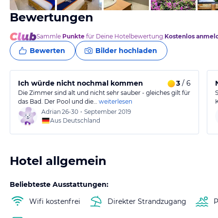
Bewertungen
Sammle
Punkte
für Deine Hotelbewertung.
Kostenlos anmel
Bewerten
Bilder hochladen
Ich würde nicht nochmal kommen
3
/ 6
Die Zimmer sind alt und nicht sehr sauber - gleiches gilt für
das Bad. Der Pool und die…
weiterlesen
Adrian
26-30
•
September 2019
Aus Deutschland
Hotel allgemein
Beliebteste Ausstattungen:
Wifi kostenfrei
Direkter Strandzugang
P