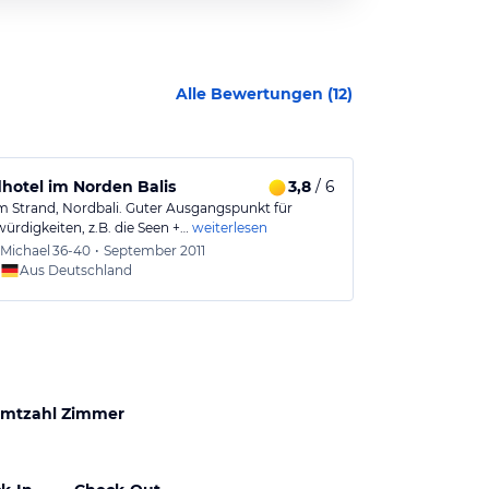
Alle Bewertungen (
12
)
hotel im Norden Balis
3,8
/ 6
Außen hui u
m Strand, Nordbali. Guter Ausgangspunkt für
Der "erste" Ei
ürdigkeiten, z.B. die Seen +…
weiterlesen
Lovina war seh
Michael
36-40
•
September 2011
Linda
1
Aus Deutschland
Aus
mtzahl Zimmer