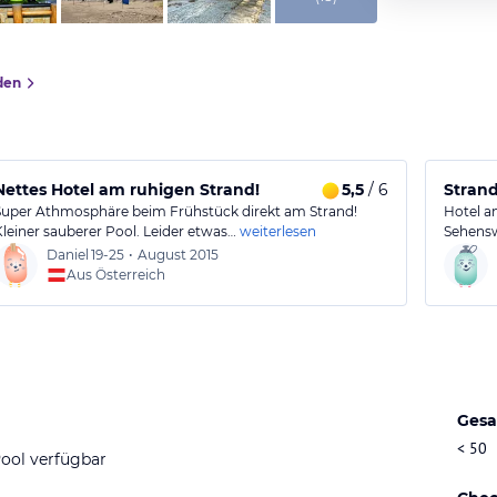
den
Nettes Hotel am ruhigen Strand!
5,5
/ 6
Strand
Super Athmosphäre beim Frühstück direkt am Strand!
Hotel a
Kleiner sauberer Pool. Leider etwas…
weiterlesen
Sehensw
Daniel
19-25
•
August 2015
Aus Österreich
Gesa
< 50
ool verfügbar