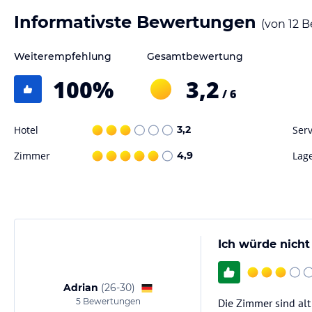
Informativste Bewertungen
(von
12
B
Weiterempfehlung
Gesamtbewertung
100
%
3,2
/ 6
Hotel
3,2
Serv
Zimmer
4,9
Lag
Ich würde nic
Adrian
(
26-30
)
5
Bewertungen
Die Zimmer sind alt 