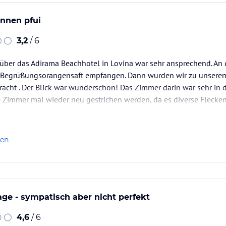
nnen pfui
3,2
/ 6
k über das Adirama Beachhotel in Lovina war sehr ansprechend. A
m Begrüßungsorangensaft empfangen. Dann wurden wir zu unsere
racht . Der Blick war wunderschön! Das Zimmer darin war sehr in
e Zimmer mal wieder neu gestrichen werden, da es diverse Flecken
!).
ohnbereich rostete bereits. Das Bad roch…
len
age - sympatisch aber nicht perfekt
4,6
/ 6