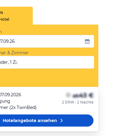
Hotel
m
07.09.26
mer & Zimmer
der, 1 Zi.
43 €
07.09.2026
ab
egung
2 ERW • 2 Nächte
mer (2x TwinBed)
Hotelangebote
ansehen