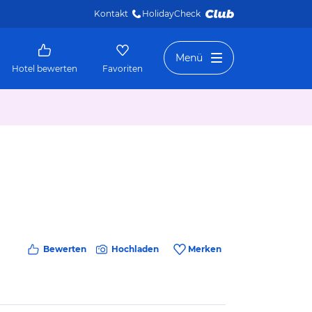
Kontakt
HolidayCheck 
Menü
Hotel bewerten
Favoriten
Bewerten
Hochladen
Merken