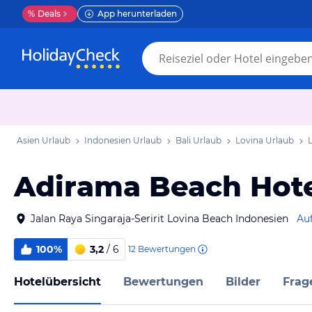
%
Deals
App herunterladen
Asien Urlaub
Indonesien Urlaub
Bali Urlaub
Lovina Urlaub
Adirama Beach Hot
Jalan Raya Singaraja-Seririt Lovina Beach Indonesien
Au
100%
3,2
/ 6
12
Bewertungen
Hotelübersicht
Bewertungen
Bilder
Frag