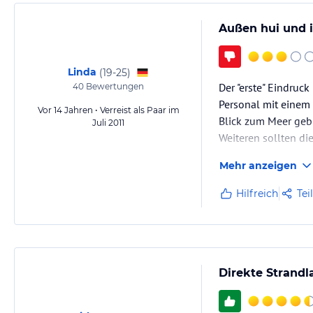
Außen hui und i
Linda
(
19-25
)
Der "erste" Eindruc
40
Bewertungen
Personal mit eine
Vor 14 Jahren • Verreist als Paar im
Blick zum Meer geb
Juli 2011
Weiteren sollten di
auch Wasserflecken!
Mehr anzeigen
Der Ventilator im W
Hilfreich
Tei
Direkte Strandl