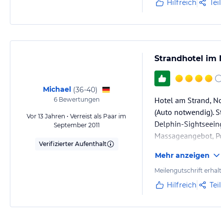
Hilfreich
Tei
Strandhotel im 
Michael
(
36-40
)
Hotel am Strand, No
6
Bewertungen
(Auto notwendig). S
Vor 13 Jahren • Verreist als Paar im
Delphin-Sightseeing
September 2011
Massageangebot, Po
Verifizierter Aufenthalt
Mehr anzeigen
Meilengutschrift erhal
Hilfreich
Tei