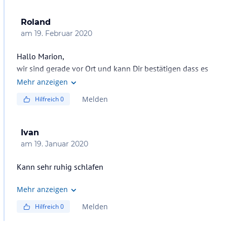
Roland
am
19. Februar 2020
Hallo Marion,
wir sind gerade vor Ort und kann Dir bestätigen dass es
sehr wenige Amerikaner hier gibt und sehr angenehm ist.
Mehr anzeigen
Laut Rücksprache mit der Hotelleitung sind die meisten
Melden
Hilfreich
0
Gäste aus Kanada.
LG
Ivan
am
19. Januar 2020
Kann sehr ruhig schlafen
Mehr anzeigen
Melden
Hilfreich
0