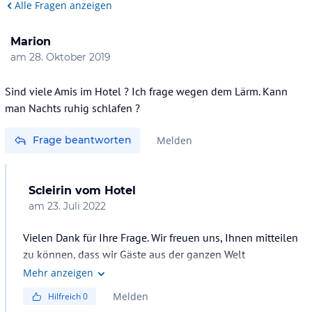
Alle Fragen anzeigen
Marion
am
28. Oktober 2019
Sind viele Amis im Hotel ? Ich frage wegen dem Lärm. Kann
man Nachts ruhig schlafen ?
Frage beantworten
Melden
Scleirin
vom Hotel
am
23. Juli 2022
Vielen Dank für Ihre Frage. Wir freuen uns, Ihnen mitteilen
zu können, dass wir Gäste aus der ganzen Welt
willkommen heißen. Wir haben einen Verhaltenskodex, an
Mehr anzeigen
den wir uns halten müssen, um Frieden und Ruhe für alle
Melden
Hilfreich
0
zu wahren.