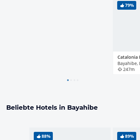
79%
247m
Beliebte Hotels in Bayahibe
88%
89%