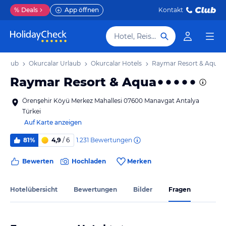
%
Deals
App öffnen
Kontakt
Hotel, Reiseziel
 Urlaub
Okurcalar Urlaub
Okurcalar Hotels
Raymar Resort & Aqua
Raymar Resort & Aqua
Örenşehir Köyü Merkez Mahallesi 07600 Manavgat Antalya
Türkei
Auf Karte anzeigen
1.231
Bewertungen
81%
4,9
/ 6
Bewerten
Hochladen
Merken
Hotelübersicht
Bewertungen
Bilder
Fragen