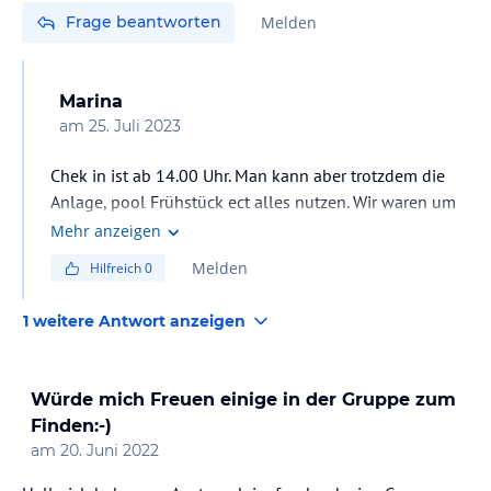
Frage beantworten
Melden
Marina
am
25. Juli 2023
Chek in ist ab 14.00 Uhr. Man kann aber trotzdem die
Anlage, pool Frühstück ect alles nutzen. Wir waren um
7.00 Uhr morgens um hotel, haben uns im Spacenter
Mehr anzeigen
umgezogen und die Koffer in einem separatem Zimmer
Melden
Hilfreich
0
abgestellt und schon kann der Urlaub beginnen. Um
14.00 Uhr dann wieder zur Rezeption, schnell
1 weitere Antwort anzeigen
eingescheckt und Zimmer bekommen. Alles super
funktioniert.
Würde mich Freuen einige in der Gruppe zum
Finden:-)
am
20. Juni 2022