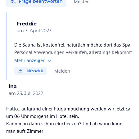
Frage beantworten
Melden
Freddie
am
3. April 2023
Die Sauna ist kostenfrei, natürlich möchte dort das Spa
Personal Anwendungen verkaufen, allerdings bekommt
man nichts aufgedrängt, stets freundlich!
Mehr anzeigen
Melden
Hilfreich
0
Ina
am
25. Juli 2022
Hallo...aufgrund einer Flugumbuchung werden wir jetzt ca
um 06 Uhr morgens im Hotel sein.
Kann man dann schon einchecken? Und ab wann kann
man aufs Zimmer