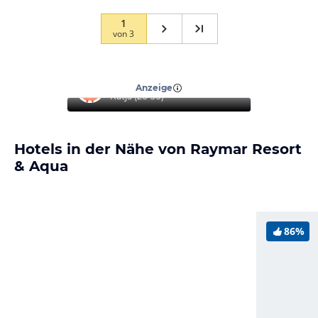
1
von
3
“
Super Hotel, toller Service
”
Anzeige
Katja
(
26-30
)
Hotels in der Nähe von Raymar Resort
& Aqua
86%