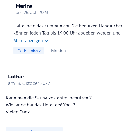
Marina
am
25. Juli 2023
Hallo, nein das stimmt nicht. Die benutzen Handtücher
können jeden Tag bis 19.00 Uhr abgeben werden und
am nächsten Tag ab 8.30 können Sie frische abholen.
Mehr anzeigen
Melden
Hilfreich
0
Lothar
am
18. Oktober 2022
Kann man die Sauna kostenfrei benützen ?
Wie lange hat das Hotel geöffnet ?
Vielen Dank