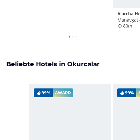
Manavgat - 
80m
Beliebte Hotels in Okurcalar
99%
99%
AWARD