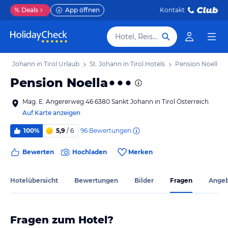
%
Deals
App öffnen
Kontakt
Hotel, Reiseziel
St. Johann in Tirol Urlaub
St. Johann in Tirol Hotels
Pension Noella
Pension Noella
Mag. E. Angererweg 46 6380 Sankt Johann in Tirol Österreich
Auf Karte anzeigen
96
Bewertungen
100%
5,9
/ 6
Bewerten
Hochladen
Merken
Hotelübersicht
Bewertungen
Bilder
Fragen
Ange
Fragen zum Hotel?