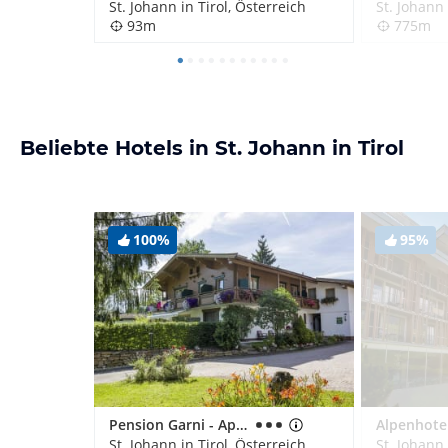
St. Johann in Tirol, Österreich
St. Johann 
93m
775m
Beliebte Hotels in St. Johann in Tirol
100%
95%
Pension Garni - Appartement Ortner
St. Johann in Tirol, Österreich
St. Johann 