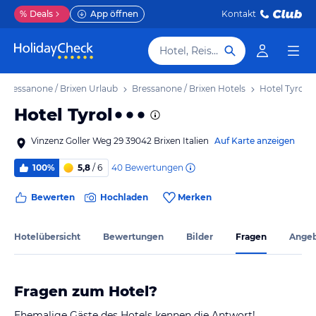
%
Deals
App öffnen
Kontakt
Hotel, Reiseziel
Bressanone / Brixen Urlaub
Bressanone / Brixen Hotels
Hotel Tyrol
Hotel Tyrol
Vinzenz Goller Weg 29 39042 Brixen Italien
Auf Karte anzeigen
40
Bewertungen
100%
5,8
/ 6
Bewerten
Hochladen
Merken
Hotelübersicht
Bewertungen
Bilder
Fragen
Ange
Fragen zum Hotel?
Ehemalige Gäste des Hotels kennen die Antwort!