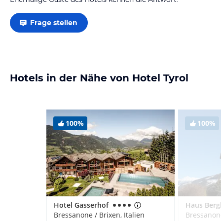
Frage stellen
Hotels in der Nähe von Hotel Tyrol
100%
100%
Hotel Gasserhof
Haus Berg
Bressanone / Brixen, Italien
Bressanone