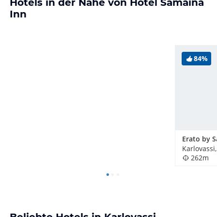
Hotels in der Nähe von Hotel Samaina
Inn
84%
Karlovassi
262m