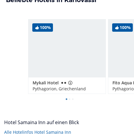
Beliebte Hotels in Karlovassi
100%
100%
Mykali Hotel
Pythagorion, Griechenland
Pythagorio
Hotel Samaina Inn auf einen Blick
Alle Hotelinfos Hotel Samaina Inn