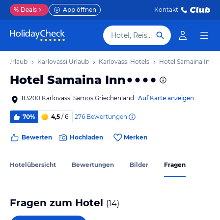
%
Deals
App öffnen
Kontakt
Hotel, Reiseziel
s Urlaub
Karlovassi Urlaub
Karlovassi Hotels
Hotel Samaina Inn
Hotel Samaina Inn
83200 Karlovassi Samos Griechenland
Auf Karte anzeigen
276
Bewertungen
70%
4,5
/ 6
Bewerten
Hochladen
Merken
Hotelübersicht
Bewertungen
Bilder
Fragen
Fragen zum Hotel
(
14
)