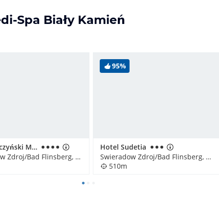
edi-Spa Biały Kamień
95%
Hotel Buczyński Medical & Spa
Hotel Sudetia
Swieradow Zdroj/Bad Flinsberg, Polen
Swieradow Zdroj/Bad Flinsberg, Polen
510m