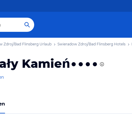
w Zdroj/Bad Flinsberg Urlaub
Swieradow Zdroj/Bad Flinsberg Hotels
iały Kamień
en
en