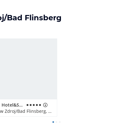
oj/Bad Flinsberg
Elements Hotel&Spa
Swieradow Zdroj/Bad Flinsberg, Polen