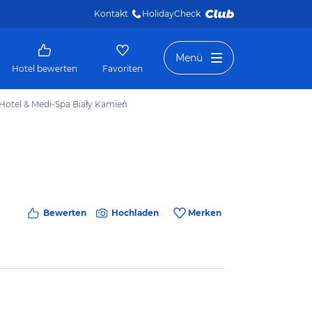
Kontakt
HolidayCheck 
Menü
Hotel bewerten
Favoriten
Hotel & Medi-Spa Biały Kamień
Bewerten
Hochladen
Merken