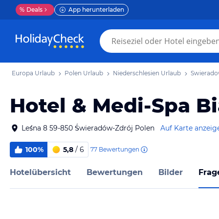
%
Deals
App herunterladen
Europa Urlaub
Polen Urlaub
Niederschlesien Urlaub
Swierado
Hotel & Medi-Spa B
Leśna 8 59-850 Świeradów-Zdrój Polen
Auf Karte anzeig
100%
5,8
/ 6
77
Bewertungen
Hotelübersicht
Bewertungen
Bilder
Frag