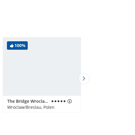
100%
The Bridge Wroclaw - MGallery
Wroclaw/Breslau, Polen