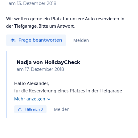
am
13. Dezember 2018
Wir wollen gerne ein Platz für unsere Auto reservieren in
der Tiefgarage. Bitte um Antwort.
Frage beantworten
Melden
Nadja
von HolidayCheck
am
17. Dezember 2018
Hallo Alexander,
für die Reservierung eines Platzes in der Tiefgarage
empfehlen wir Ihnen sich direkt mit dem Hotel per E-
Mehr anzeigen
Mail an die Adresse
Melden
Hilfreich
0
reserves.costabrava@ghthotels.com oder telefonisch
unter der Nummer: +34 972 340224 zu wenden.
Viele Grüße,
Nadja