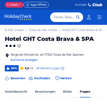
%
Deals
App öffnen
Kontakt
Hotel, Reiseziel
sa de Mar Urlaub
Tossa de Mar Hotels
Hotel GHT Costa Brava & SPA
Hotel GHT Costa Brava & SPA
Verge de Monserrat, s/n 17320 Tossa de Mar Spanien
Auf Karte anzeigen
58
Bewertungen
95%
5,5
/ 6
Bewerten
Hochladen
Merken
Hotelübersicht
Bewertungen
Bilder
Fragen