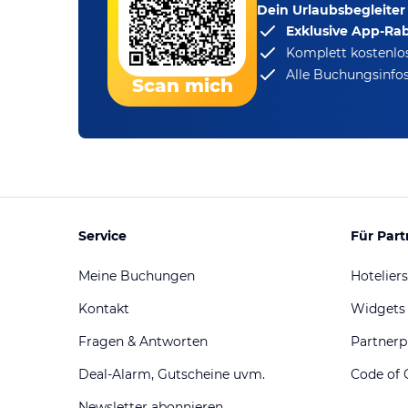
Dein Urlaubsbegleiter
Exklusive App-Ra
Komplett kostenlo
Alle Buchungsinfos
Scan mich
Service
Für Part
Meine Buchungen
Hoteliers
Kontakt
Widgets
Fragen & Antworten
Partner
Deal-Alarm, Gutscheine uvm.
Code of 
Newsletter abonnieren