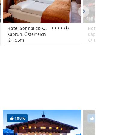
Hotel Sonnblick Kaprun
Hotel Gasthof Mitteregger
Kaprun, Österreich
Kaprun, Österreich
155m
189m
100%
100%