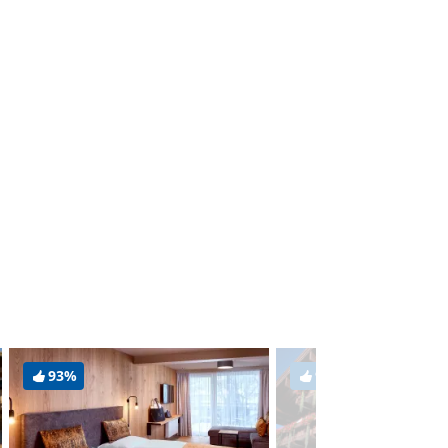
93%
98%