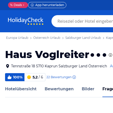
%
Deals
App herunterladen
Europa Urlaub
Österreich Urlaub
Salzburger Land Urlaub
Kapr
Haus Voglreiter
Tennstraße 18 5710 Kaprun Salzburger Land Österreich
A
100%
5,2
/ 6
22
Bewertungen
Hotelübersicht
Bewertungen
Bilder
Frag