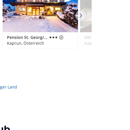
Pension St. Georg/Simone's Platzerl
Vötters Verwöhnhotel Kaprun
Kaprun, Österreich
Kaprun, Österreich
rger Land
ub