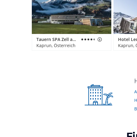
Tauern SPA Zell am See-Kaprun
Kaprun, Österreich
Kaprun, 
A
H
B
F