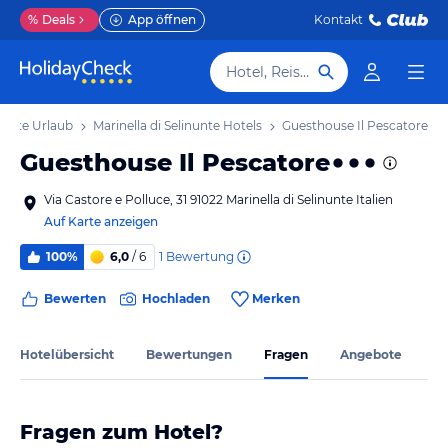
%
Deals
App öffnen
Kontakt
Hotel, Reiseziel
inunte Urlaub
Marinella di Selinunte Hotels
Guesthouse Il Pescatore
Guesthouse Il Pescatore
Via Castore e Polluce, 31 91022 Marinella di Selinunte Italien
Auf Karte anzeigen
1
Bewertung
100%
6,0
/ 6
Bewerten
Hochladen
Merken
Hotelübersicht
Bewertungen
Fragen
Angebote
Fragen zum Hotel?