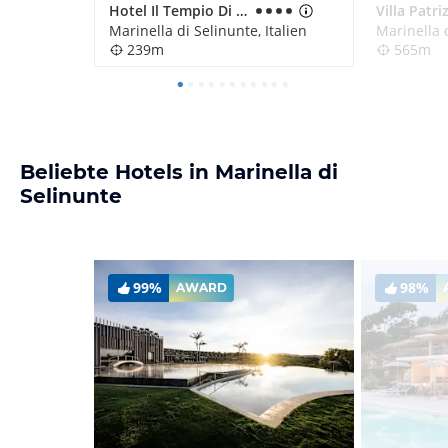
Hotel Il Tempio Di Hera
Marinella di Selinunte, Italien
Marinella d
239m
565m
Beliebte Hotels in Marinella di
Selinunte
99%
98%
AWARD