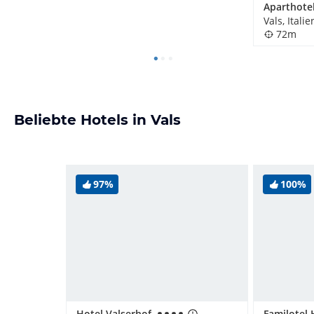
Vals, Italie
72m
Beliebte Hotels in Vals
97%
100%
Hotel Valserhof
Familotel