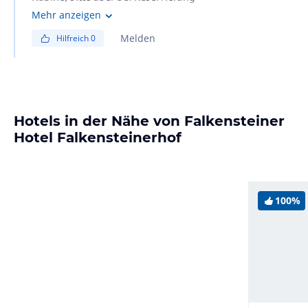
den Wunsch angeben.
Mehr anzeigen
MfG Fam. Falkensteiner
Melden
Hilfreich
0
Hotels in der Nähe von Falkensteiner
Hotel Falkensteinerhof
100%