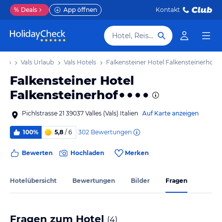
%
Deals
App öffnen
Kontakt
Hotel, Reiseziel
laub
Vals Urlaub
Vals Hotels
Falkensteiner Hotel Falkensteinerhof
Falkensteiner Hotel
Falkensteinerhof
Pichlstrasse 21 39037 Valles (Vals) Italien
Auf Karte anzeigen
302
Bewertungen
100%
5,8
/ 6
Bewerten
Hochladen
Merken
Hotelübersicht
Bewertungen
Bilder
Fragen
Fragen zum Hotel
(
4
)