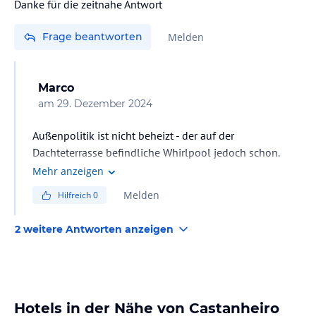
Danke für die zeitnahe Antwort
Frage beantworten
Melden
Marco
am
29. Dezember 2024
Außenpolitik ist nicht beheizt - der auf der
Dachteterrasse befindliche Whirlpool jedoch schon.
Innenpolitik, Sauna und Dampfbad sind für Hotelgäste
Mehr anzeigen
kostenlos. Nur Spa-Anwendungen kosten extra.
Melden
Hilfreich
0
2 weitere Antworten anzeigen
Hotels in der Nähe von Castanheiro