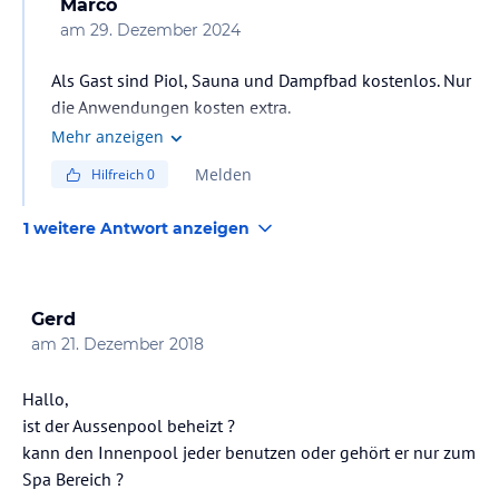
Marco
am
29. Dezember 2024
Als Gast sind Piol, Sauna und Dampfbad kostenlos. Nur
die Anwendungen kosten extra.
Es herrscht Textilpflicht auch in den Saunen!
Mehr anzeigen
Melden
Hilfreich
0
1 weitere Antwort anzeigen
Gerd
am
21. Dezember 2018
Hallo,
ist der Aussenpool beheizt ?
kann den Innenpool jeder benutzen oder gehört er nur zum
Spa Bereich ?