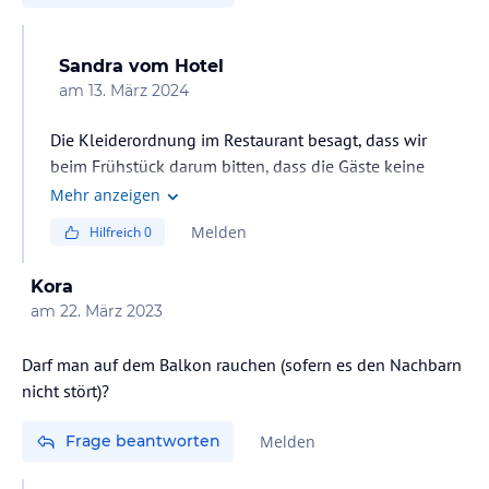
Sandra
vom Hotel
am
13. März 2024
Die Kleiderordnung im Restaurant besagt, dass wir
beim Frühstück darum bitten, dass die Gäste keine
Strandbekleidung tragen.
Mehr anzeigen
Für das Abendessen ist Smart Casual angemessen
Melden
Hilfreich
0
Kora
am
22. März 2023
Darf man auf dem Balkon rauchen (sofern es den Nachbarn
nicht stört)?
Frage beantworten
Melden