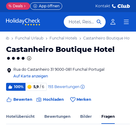
%
Deals
App öffnen
Kontakt
Hotel, Reiseziel
rlaub
Funchal Urlaub
Funchal Hotels
Castanheiro Boutique Hotel
Castanheiro Boutique Hotel
Rua do Castanheiro 31 9000-081 Funchal Portugal
Auf Karte anzeigen
193
Bewertungen
100%
5,9
/ 6
Bewerten
Hochladen
Merken
Hotelübersicht
Bewertungen
Bilder
Fragen