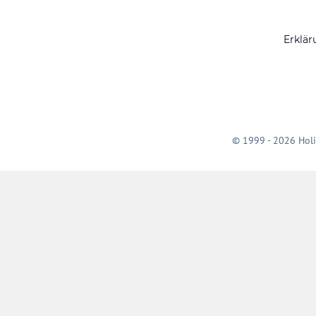
Erklär
© 1999 - 2026 Holi