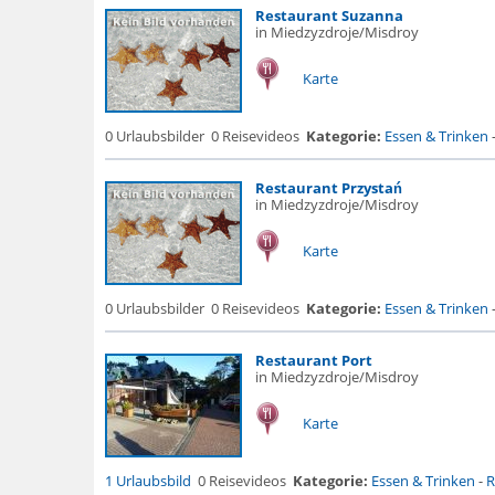
Restaurant Suzanna
in Miedzyzdroje/Misdroy
Karte
0 Urlaubsbilder
0 Reisevideos
Kategorie:
Essen & Trinken
Restaurant Przystań
in Miedzyzdroje/Misdroy
Karte
0 Urlaubsbilder
0 Reisevideos
Kategorie:
Essen & Trinken
Restaurant Port
in Miedzyzdroje/Misdroy
Karte
1 Urlaubsbild
0 Reisevideos
Kategorie:
Essen & Trinken
-
R