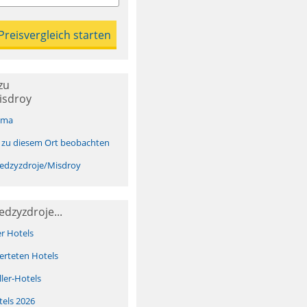
zu
isdroy
ima
 zu diesem Ort beobachten
edzyzdroje/Misdroy
edzyzdroje...
er Hotels
erteten Hotels
ller-Hotels
tels 2026