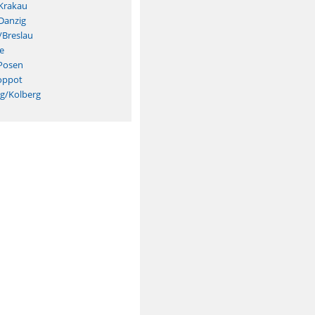
Krakau
Danzig
/Breslau
e
Posen
oppot
eg/Kolberg