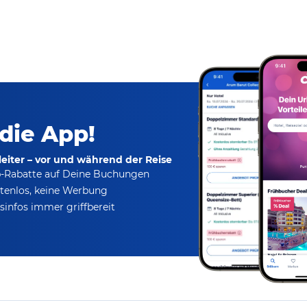
 die App!
eiter – vor und während der Reise
p-Rabatte
auf Deine Buchungen
tenlos,
keine Werbung
infos immer griffbereit