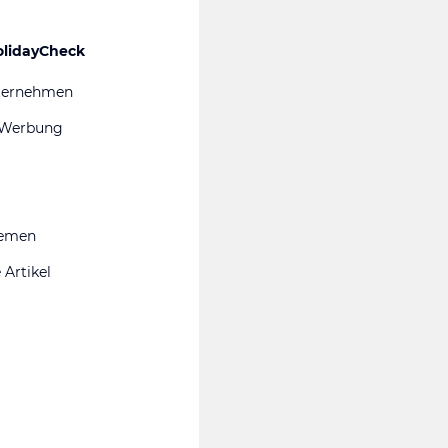
olidayCheck
ternehmen
 Werbung
hemen
 Artikel