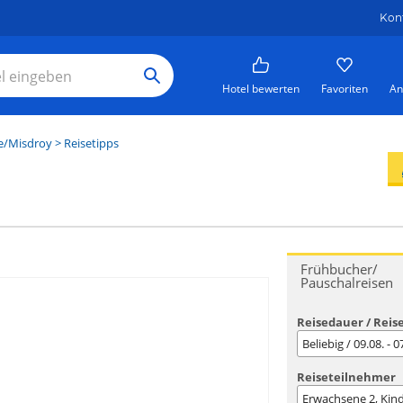
Kon
Hotel bewerten
Favoriten
An
e/Misdroy
> Reisetipps
Frühbucher/
Pauschalreisen
Reisedauer / Reis
Beliebig / 09.08. - 
Reiseteilnehmer
Erwachsene
2
, Kin