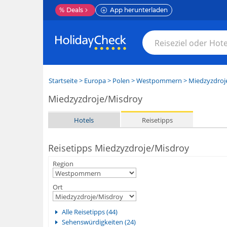
%
Deals
App herunterladen
Startseite
>
Europa
>
Polen
>
Westpommern
>
Miedzyzdroj
Miedzyzdroje/Misdroy
Hotels
Reisetipps
Reisetipps Miedzyzdroje/Misdroy
Region
Ort
Alle Reisetipps (44)
Sehenswürdigkeiten (24)