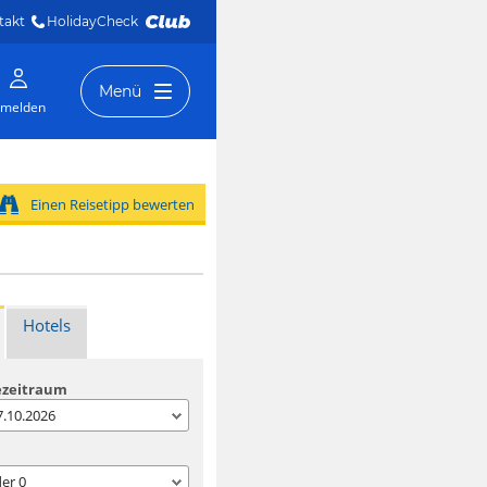
takt
HolidayCheck 
Menü
melden
Einen Reisetipp bewerten
Hotels
ezeitraum
07.10.2026
der
0