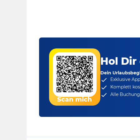
Hol Dir
Dein Urlaubsbegl
Exklusive Ap
Komplett kos
Alle Buchungs
Scan mich