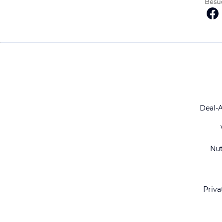
Besuc
Deal-
Nu
Priva