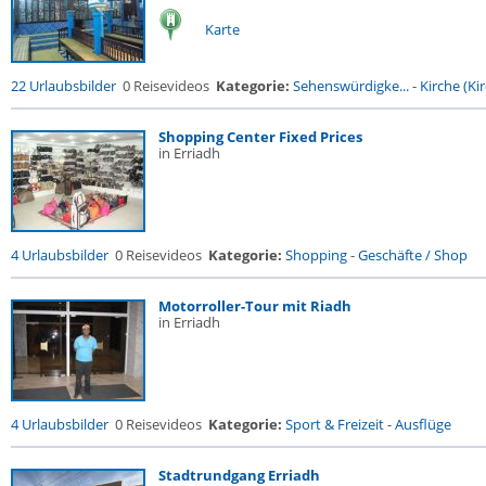
Karte
22 Urlaubsbilder
0 Reisevideos
Kategorie:
Sehenswürdigke...
-
Kirche (Kir
Shopping Center Fixed Prices
in Erriadh
4 Urlaubsbilder
0 Reisevideos
Kategorie:
Shopping
-
Geschäfte / Shop
Motorroller-Tour mit Riadh
in Erriadh
4 Urlaubsbilder
0 Reisevideos
Kategorie:
Sport & Freizeit
-
Ausflüge
Stadtrundgang Erriadh