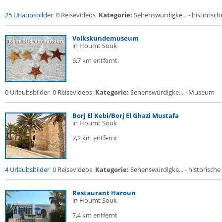
25 Urlaubsbilder
0 Reisevideos
Kategorie:
Sehenswürdigke... - historische
Volkskundemuseum
in Houmt Souk
6,7 km entfernt
0 Urlaubsbilder
0 Reisevideos
Kategorie:
Sehenswürdigke... - Museum
Borj El Kebi/Borj El Ghazi Mustafa
in Houmt Souk
7,2 km entfernt
4 Urlaubsbilder
0 Reisevideos
Kategorie:
Sehenswürdigke... - historische 
Restaurant Haroun
in Houmt Souk
7,4 km entfernt