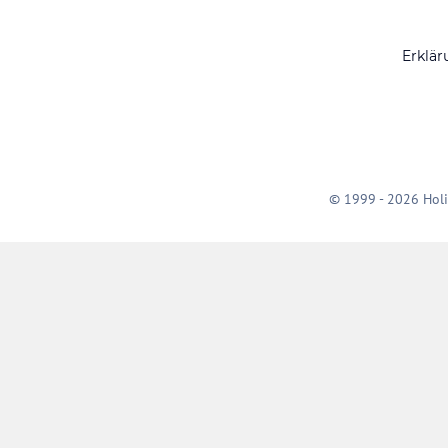
Erklär
© 1999 - 2026 Holi