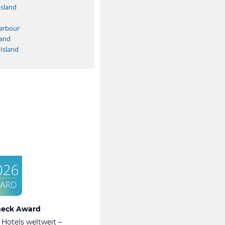
Island
Harbour
land
Island
heck Award
 Hotels weltweit –