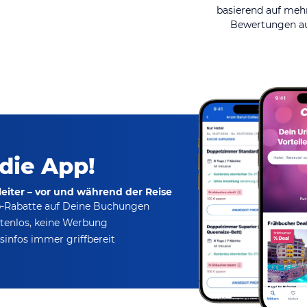
basierend auf mehr
Bewertungen au
 die App!
eiter – vor und während der Reise
p-Rabatte
auf Deine Buchungen
tenlos,
keine Werbung
infos immer griffbereit