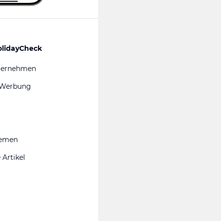
olidayCheck
ternehmen
 Werbung
hemen
 Artikel