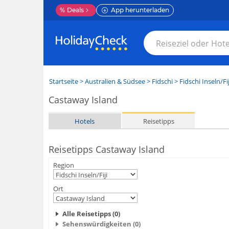
%
Deals
App herunterladen
Startseite
>
Australien & Südsee
>
Fidschi
>
Fidschi Inseln/Fij
Castaway Island
Hotels
Reisetipps
Reisetipps Castaway Island
Region
Ort
Alle Reisetipps (0)
Sehenswürdigkeiten (0)