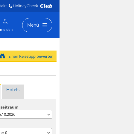
takt
HolidayCheck 
Menü
melden
Einen Reisetipp bewerten
Hotels
ezeitraum
05.10.2026
der
0