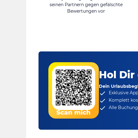
seinen Partnern gegen gefälschte
Bewertungen vor
Hol Dir
Dein Urlaubsbegl
Exklusive Ap
Komplett kos
Alle Buchungs
Scan mich