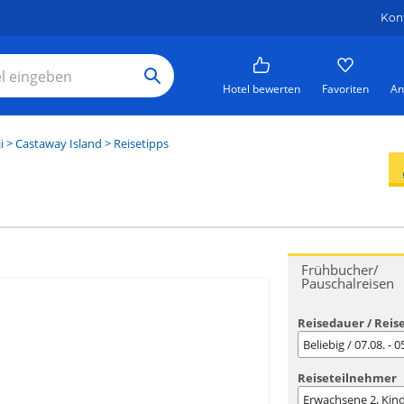
Kon
Hotel bewerten
Favoriten
An
i
>
Castaway Island
> Reisetipps
Frühbucher/
Pauschalreisen
Reisedauer / Reis
Beliebig / 07.08. - 
Reiseteilnehmer
Erwachsene
2
, Kin