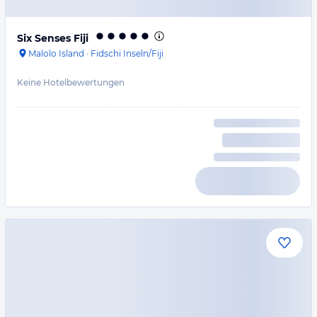
Six Senses Fiji
Malolo Island
·
Fidschi Inseln/Fiji
Keine Hotelbewertungen