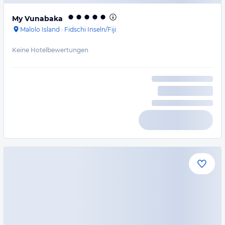
My Vunabaka
Malolo Island
·
Fidschi Inseln/Fiji
Keine Hotelbewertungen