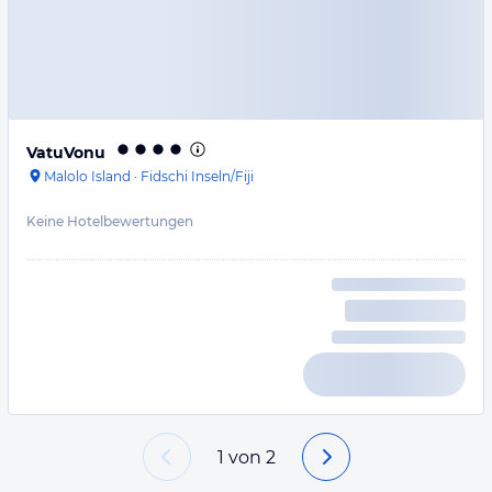
VatuVonu
Malolo Island
·
Fidschi Inseln/Fiji
Keine Hotelbewertungen
1
von
2