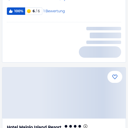
1
Bewertung
100%
6
/ 6
Hotel Malolo Island Resort