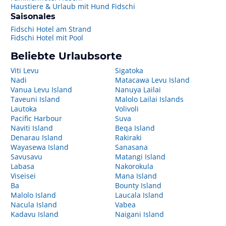
Haustiere & Urlaub mit Hund Fidschi
Saisonales
Fidschi Hotel am Strand
Fidschi Hotel mit Pool
Beliebte Urlaubsorte
Viti Levu
Sigatoka
Nadi
Matacawa Levu Island
Vanua Levu Island
Nanuya Lailai
Taveuni Island
Malolo Lailai Islands
Lautoka
Volivoli
Pacific Harbour
Suva
Naviti Island
Beqa Island
Denarau Island
Rakiraki
Wayasewa Island
Sanasana
Savusavu
Matangi Island
Labasa
Nakorokula
Viseisei
Mana Island
Ba
Bounty Island
Malolo Island
Laucala Island
Nacula Island
Vabea
Kadavu Island
Naigani Island