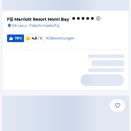
Fiji Marriott Resort Momi Bay
Viti Levu
·
Fidschi Inseln/Fiji
16
Bewertungen
78%
4,6
/ 6