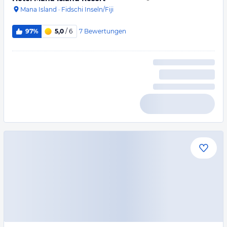
Mana Island
·
Fidschi Inseln/Fiji
7
Bewertungen
97%
5,0
/ 6