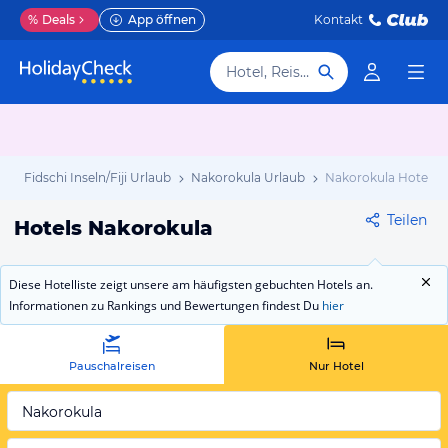
%
Deals
App öffnen
Kontakt
Hotel, Reiseziel
b
Fidschi Inseln/Fiji Urlaub
Nakorokula Urlaub
Nakorokula Hotels
Teilen
Hotels Nakorokula
Diese Hotelliste zeigt unsere am häufigsten gebuchten Hotels an.
Informationen zu Rankings und Bewertungen findest Du
hier
Pauschalreisen
Nur Hotel
Nakorokula