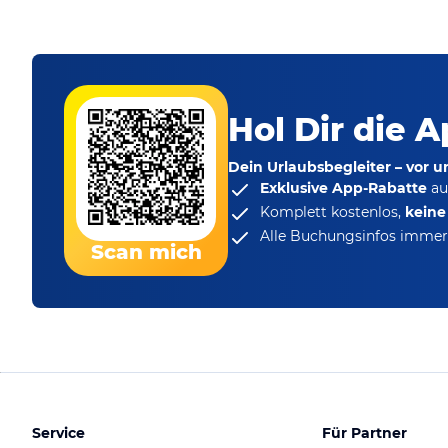
Hol Dir die A
Dein Urlaubsbegleiter – vor 
Exklusive App-Rabatte
au
Komplett kostenlos,
kein
Alle Buchungsinfos immer 
Scan mich
Service
Für Partner