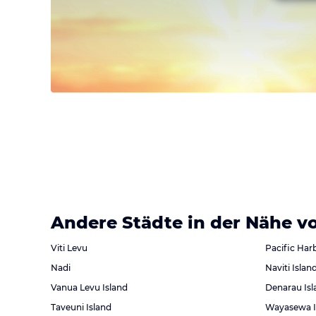
Andere Städte in der Nähe v
Viti Levu
Pacific Har
Nadi
Naviti Islan
Vanua Levu Island
Denarau Isl
Taveuni Island
Wayasewa I