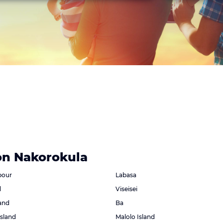
on Nakorokula
bour
Labasa
d
Viseisei
and
Ba
sland
Malolo Island