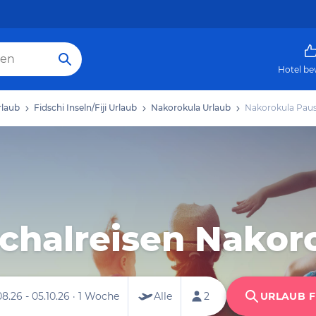
Hotel be
rlaub
Fidschi Inseln/Fiji Urlaub
Nakorokula Urlaub
Nakorokula Paus
chalreisen Nakor