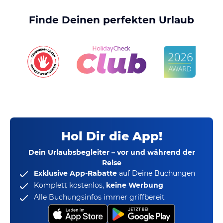
Finde Deinen perfekten Urlaub
Hol Dir die App!
Dein Urlaubsbegleiter – vor und während der
Reise
Exklusive App-Rabatte
auf Deine Buchungen
Komplett kostenlos,
keine Werbung
Alle Buchungsinfos immer griffbereit