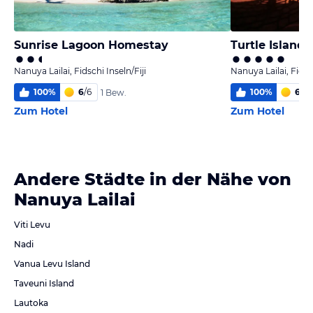
Sunrise Lagoon Homestay
Turtle Island R
Nanuya Lailai, Fidschi Inseln/Fiji
Nanuya Lailai, Fidsch
100
%
6
/
6
100
%
6,0
/
1 Bew.
Zum Hotel
Zum Hotel
Andere Städte in der Nähe von
Nanuya Lailai
Viti Levu
Nadi
Vanua Levu Island
Taveuni Island
Lautoka