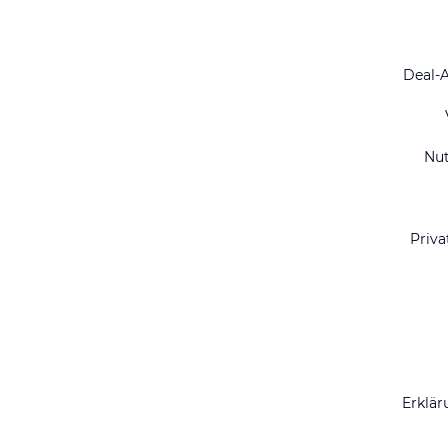
Deal-
Nu
Priva
Erklär