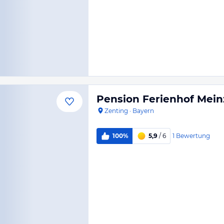
Pension Ferienhof Mein
Zenting
·
Bayern
1
Bewertung
100%
5,9
/ 6