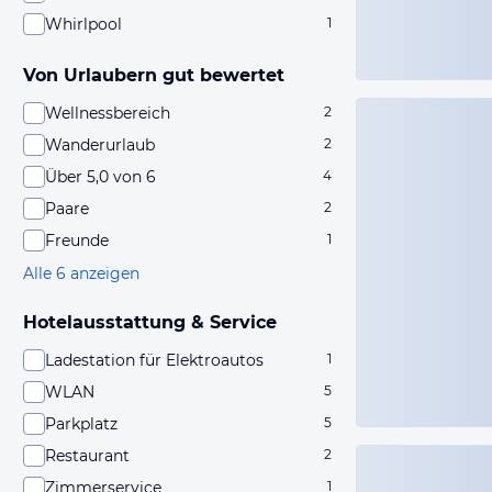
Whirlpool
1
Von Urlaubern gut bewertet
Wellnessbereich
2
Wanderurlaub
2
Über 5,0 von 6
4
Paare
2
Freunde
1
Alle 6 anzeigen
Hotelausstattung & Service
Ladestation für Elektroautos
1
WLAN
5
Parkplatz
5
Restaurant
2
Zimmerservice
1