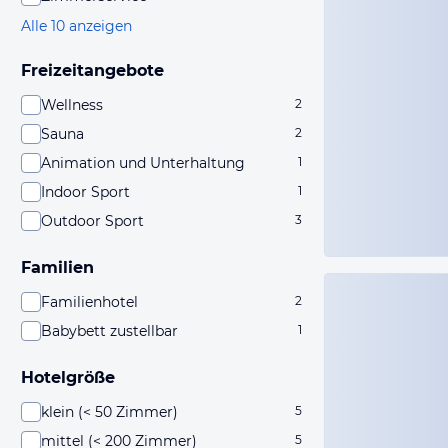
Alle 10 anzeigen
Freizeitangebote
Wellness
2
Sauna
2
Animation und Unterhaltung
1
Indoor Sport
1
Outdoor Sport
3
Familien
Familienhotel
2
Babybett zustellbar
1
Hotelgröße
klein (< 50 Zimmer)
5
mittel (< 200 Zimmer)
5