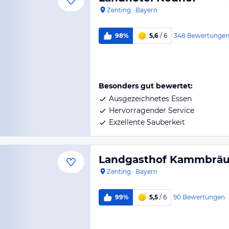
Zenting
·
Bayern
348
Bewertunge
98%
5,6
/ 6
Besonders gut bewertet:
Ausgezeichnetes Essen
Hervorragender Service
Exzellente Sauberkeit
Landgasthof Kammbrä
Zenting
·
Bayern
90
Bewertungen
99%
5,5
/ 6