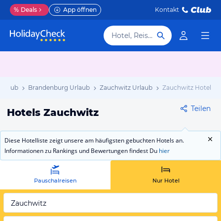
%
Deals
App öffnen
Kontakt
Hotel, Reiseziel
Urlaub
Brandenburg Urlaub
Zauchwitz Urlaub
Zauchwitz Hotels
Teilen
Hotels Zauchwitz
Diese Hotelliste zeigt unsere am häufigsten gebuchten Hotels an.
Informationen zu Rankings und Bewertungen findest Du
hier
Pauschalreisen
Nur Hotel
Zauchwitz