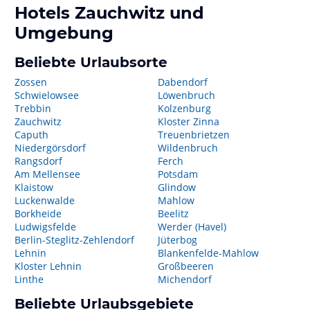
Hotels
Zauchwitz
und
Umgebung
Beliebte Urlaubsorte
Zossen
Dabendorf
Schwielowsee
Löwenbruch
Trebbin
Kolzenburg
Zauchwitz
Kloster Zinna
Caputh
Treuenbrietzen
Niedergörsdorf
Wildenbruch
Rangsdorf
Ferch
Am Mellensee
Potsdam
Klaistow
Glindow
Luckenwalde
Mahlow
Borkheide
Beelitz
Ludwigsfelde
Werder (Havel)
Berlin-Steglitz-Zehlendorf
Jüterbog
Lehnin
Blankenfelde-Mahlow
Kloster Lehnin
Großbeeren
Linthe
Michendorf
Beliebte Urlaubsgebiete