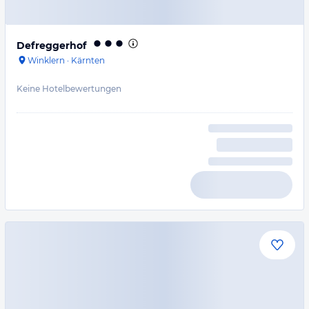
Defreggerhof
Winklern
·
Kärnten
Keine Hotelbewertungen