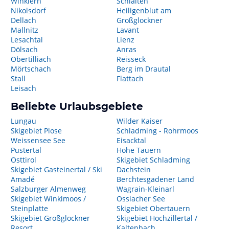
Winklern
Schlaiten
Nikolsdorf
Heiligenblut am
Dellach
Großglockner
Mallnitz
Lavant
Lesachtal
Lienz
Dölsach
Anras
Obertilliach
Reisseck
Mörtschach
Berg im Drautal
Stall
Flattach
Leisach
Beliebte Urlaubsgebiete
Lungau
Wilder Kaiser
Skigebiet Plose
Schladming - Rohrmoos
Weissensee See
Eisacktal
Pustertal
Hohe Tauern
Osttirol
Skigebiet Schladming
Skigebiet Gasteinertal / Ski
Dachstein
Amadé
Berchtesgadener Land
Salzburger Almenweg
Wagrain-Kleinarl
Skigebiet Winklmoos /
Ossiacher See
Steinplatte
Skigebiet Obertauern
Skigebiet Großglockner
Skigebiet Hochzillertal /
Resort
Kaltenbach