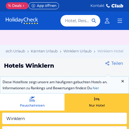
%
Deals
App öffnen
Kontakt
Hotel, Reiseziel
erreich Urlaub
Kärnten Urlaub
Winklern Urlaub
Winklern Hotels
Teilen
Hotels Winklern
Diese Hotelliste zeigt unsere am häufigsten gebuchten Hotels an.
Informationen zu Rankings und Bewertungen findest Du
hier
Pauschalreisen
Nur Hotel
Winklern