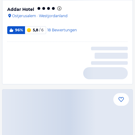
Addar Hotel
Ostjerusalem
·
Westjordanland
18
Bewertungen
96%
5,8
/ 6