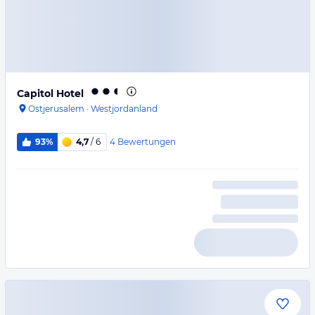
Capitol Hotel
Ostjerusalem
·
Westjordanland
4
Bewertungen
93%
4,7
/ 6