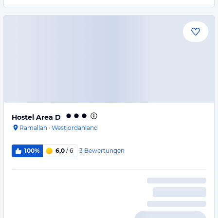
Hostel Area D
Ramallah
·
Westjordanland
3
Bewertungen
100%
6,0
/ 6