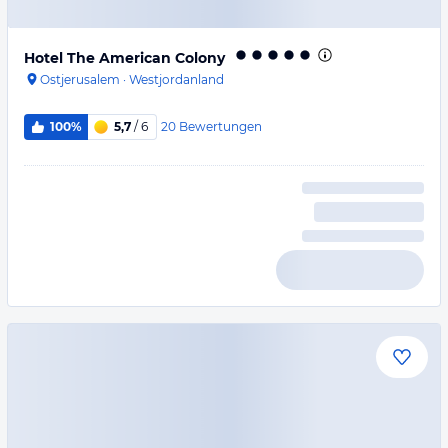
Hotel The American Colony
Ostjerusalem
·
Westjordanland
20
Bewertungen
100%
5,7
/ 6