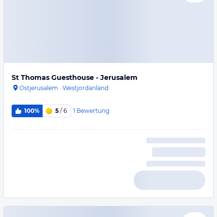
St Thomas Guesthouse - Jerusalem
Ostjerusalem
·
Westjordanland
1
Bewertung
100%
5
/ 6