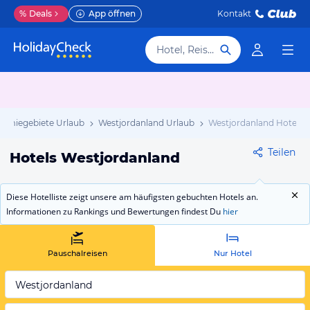
%
Deals
App öffnen
Kontakt
Hotel, Reiseziel
nomiegebiete Urlaub
Westjordanland Urlaub
Westjordanland Hotels
Teilen
Hotels Westjordanland
Diese Hotelliste zeigt unsere am häufigsten gebuchten Hotels an.
Informationen zu Rankings und Bewertungen findest Du
hier
Pauschalreisen
Nur Hotel
Westjordanland