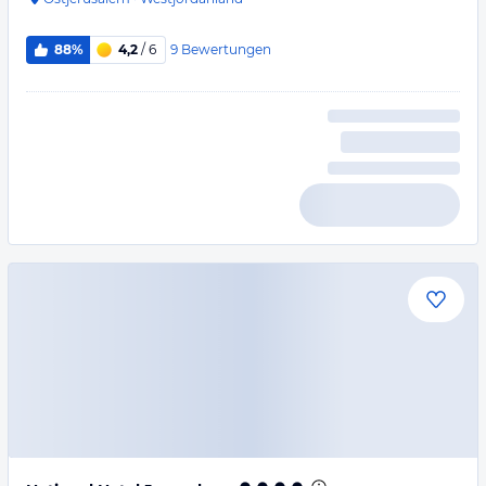
9
Bewertungen
88%
4,2
/ 6