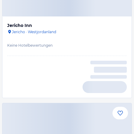
Jericho Inn
Jericho
·
Westjordanland
Keine Hotelbewertungen