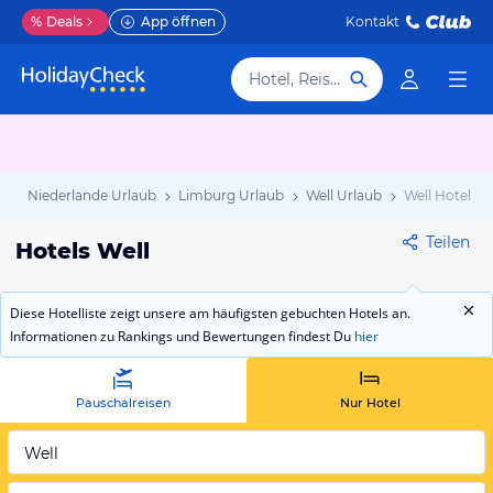
%
Deals
App öffnen
Kontakt
Hotel, Reiseziel
b
Niederlande Urlaub
Limburg Urlaub
Well Urlaub
Well Hotels
Teilen
Hotels Well
Diese Hotelliste zeigt unsere am häufigsten gebuchten Hotels an.
Informationen zu Rankings und Bewertungen findest Du
hier
Pauschalreisen
Nur Hotel
Well