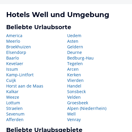
Hotels
Well
und Umgebung
Beliebte Urlaubsorte
America
Uedem
Meerlo
Asten
Broekhuizen
Geldern
Elsendorp
Deurne
Baarlo
Bedburg-Hau
Kevelaer
Tegelen
Issum
Arcen
Kamp-Lintfort
Kerken
Cuijk
Vlierden
Horst aan de Maas
Handel
Kalkar
Sonsbeck
Weeze
Velden
Lottum
Groesbeek
Straelen
Alpen (Niederrhein)
Sevenum
Well
Afferden
Venray
Beliebte Urlaubsgebiete