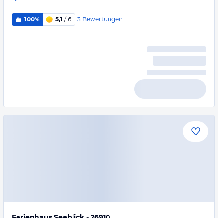
3
Bewertungen
100%
5,1
/ 6
Ferienhaus Seeblick - 26910