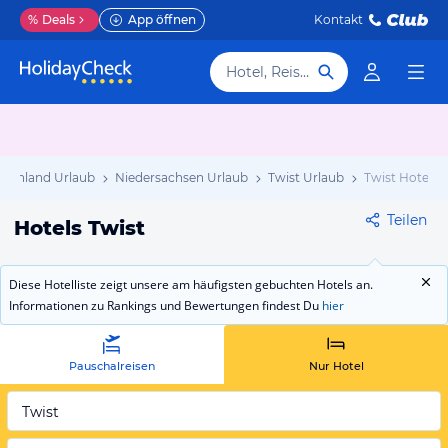
%
Deals
App öffnen
Kontakt
Hotel, Reiseziel
tschland Urlaub
Niedersachsen Urlaub
Twist Urlaub
Twist Hotels
Teilen
Hotels Twist
Diese Hotelliste zeigt unsere am häufigsten gebuchten Hotels an.
Informationen zu Rankings und Bewertungen findest Du
hier
Pauschalreisen
Nur Hotel
Twist