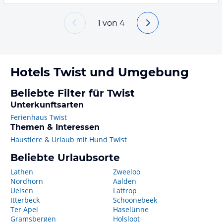
1
von
4
Hotels
Twist
und Umgebung
Beliebte Filter für Twist
Unterkunftsarten
Ferienhaus Twist
Themen & Interessen
Haustiere & Urlaub mit Hund Twist
Beliebte Urlaubsorte
Lathen
Zweeloo
Nordhorn
Aalden
Uelsen
Lattrop
Itterbeck
Schoonebeek
Ter Apel
Haselünne
Gramsbergen
Holsloot