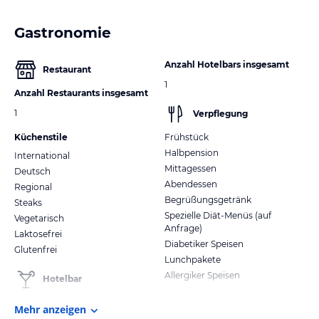
Gastronomie
Anzahl Hotelbars insgesamt
Restaurant
1
Anzahl Restaurants insgesamt
1
Verpflegung
Küchenstile
Frühstück
Halbpension
International
Mittagessen
Deutsch
Abendessen
Regional
Begrüßungsgetränk
Steaks
Spezielle Diät-Menüs (auf
Vegetarisch
Anfrage)
Laktosefrei
Diabetiker Speisen
Glutenfrei
Lunchpakete
Allergiker Speisen
Hotelbar
Mehr anzeigen