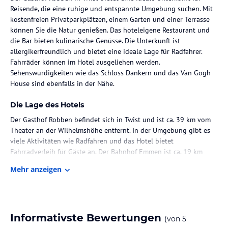
Reisende, die eine ruhige und entspannte Umgebung suchen. Mit
kostenfreien Privatparkplätzen, einem Garten und einer Terrasse
können Sie die Natur genießen. Das hoteleigene Restaurant und
die Bar bieten kulinarische Genüsse. Die Unterkunft ist
allergikerfreundlich und bietet eine ideale Lage für Radfahrer.
Fahrräder können im Hotel ausgeliehen werden.
Sehenswürdigkeiten wie das Schloss Dankern und das Van Gogh
House sind ebenfalls in der Nähe.
Die Lage des Hotels
Der Gasthof Robben befindet sich in Twist und ist ca. 39 km vom
Theater an der Wilhelmshöhe entfernt. In der Umgebung gibt es
viele Aktivitäten wie Radfahren und das Hotel bietet
Fahrradverleih für Gäste an. Der Bahnhof Emmen ist ca. 19 km
entfernt und der Flughafen Groningen ist ca. 65 km entfernt.
Mehr anzeigen
Zimmer / Unterbringung im Hotel
Die Zimmer im Gasthof Robben sind komfortabel und bieten eine
erholsame Atmosphäre. Die Unterkunft ist allergikerfreundlich und
Informativste Bewertungen
(von
5
bietet kostenfreie Privatparkplätze.