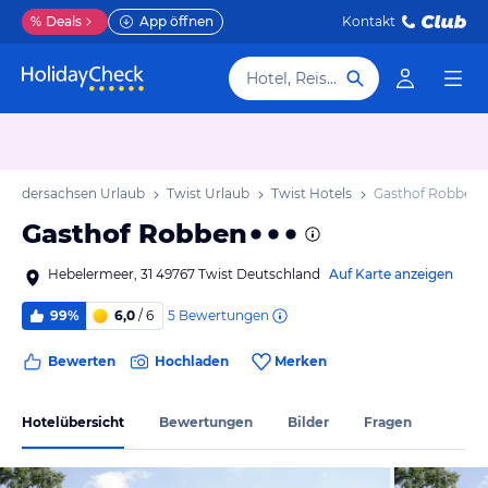
%
Deals
App öffnen
Kontakt
Hotel, Reiseziel
Niedersachsen Urlaub
Twist Urlaub
Twist Hotels
Gasthof Robben
Gasthof Robben
Hebelermeer, 31 49767 Twist Deutschland
Auf Karte anzeigen
5
Bewertungen
99%
6,0
/ 6
Bewerten
Hochladen
Merken
Hotelübersicht
Bewertungen
Bilder
Fragen