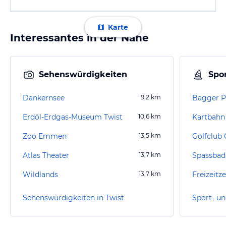
Karte
Interessantes in der Nähe
Sehenswürdigkeiten
Spor
Dankernsee
9,2
km
Bagger P
Erdöl-Erdgas-Museum Twist
10,6
km
Zoo Emmen
13,5
km
Golfclub 
Atlas Theater
13,7
km
Spassbad
Wildlands
13,7
km
Sehenswürdigkeiten in Twist
Sport- un