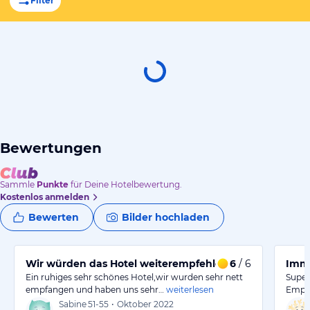
Filter
Bewertungen
Sammle
Punkte
für Deine Hotelbewertung.
Kostenlos anmelden
Bewerten
Bilder hochladen
Wir würden das Hotel weiterempfehlen.
6
/ 6
Imme
Ein ruhiges sehr schönes Hotel,wir wurden sehr nett
Super
empfangen und haben uns sehr…
weiterlesen
Empfa
Sabine
51-55
•
Oktober 2022