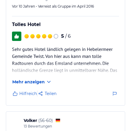
Vor 10 Jahren • Verreist als Gruppe im April 2016
Tolles Hotel
5
/ 6
Sehr gutes Hotel ländlich gelegen in Hebelermeer
Gemeinde Twist. Von hier aus kann man tolle
Radtouren durch das Emsland unternehmen. Die
holländische Grenze liegt in unmittelbarer Nähe. Das
familiengeführte Hotel bietet reichhaltige Speisen an.
Mehr anzeigen
Die Zimmer sind sehr sauber. Ein kostenloses Wlan
steht ebenfalls zur Verfügung. Das Personal ist sehr
Hilfreich
Teilen
freundlich und zuvorkommend.
Volker
(
56-60
)
13
Bewertungen