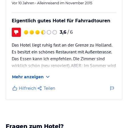
Vor 10 Jahren • Alleinreisend im November 2015
Eigentlich gutes Hotel für Fahrradtouren
3,6
/ 6
Das Hotel liegt ruhig fast an der Grenze zu Holland.
Es besitzt ein schönes Restaurant mit Außenterasse.
Das Essen kann ich empfehlen. Die Zimmer sind
wirklich schön (neu renoviert). ABER: Im Sommer wird
alles super sein, aber im Winter wird zumindest in
Mehr anzeigen
dem Teil des Hotels, in dem ich übernachtete, die
Heizung frühzeitig abgestellt (falls sie überhaupt
Hilfreich
Teilen
tagsüber angestellt war), so dass man das Zimmer
nicht wieder warm bekommt (bloß nicht lüften, sonst
sitzt man im eiskalten Zimmer). Auf Nachfrage wurde
unwirsch…
Fragen zum Hotel?