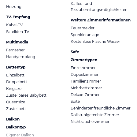
Kaffee- und
Heizung
Teezubereitungsmöglichkeiten
TV-Empfang
Weitere Zimmerinformationen
Kabel-TV
Feuermelder
Satelliten-TV
Sprinkleranlage
Kostenlose Flasche Wasser
Multimedia
Fernseher
Safe
Handyempfang
Zimmertypen
Bettentyp
Einzelzimmer
Doppelzimmer
Einzelbett
Familienzimmer
Doppelbett
Mehrbettzimmer
Kingsize
Deluxe-Zimmer
Zustellbares Babybett
Suite
Queensize
Behindertenfreundliche Zimmer
Zustellbett
Rollstuhlgerechte Zimmer
Balkon
Nichtraucherzimmer
Balkontyp
Eigener Balkon