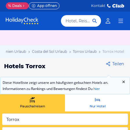
%
Deals
App öffnen
Kontakt
Hotel, Reiseziel
Spanien Urlaub
Costa del Sol Urlaub
Torrox Urlaub
Torrox Hotels
Teilen
Hotels Torrox
Diese Hotelliste zeigt unsere am häufigsten gebuchten Hotels an.
Informationen zu Rankings und Bewertungen findest Du
hier
Pauschalreisen
Nur Hotel
Torrox