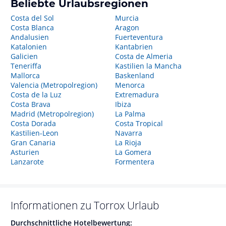
Beliebte Urlaubsregionen
Costa del Sol
Murcia
Costa Blanca
Aragon
Andalusien
Fuerteventura
Katalonien
Kantabrien
Galicien
Costa de Almeria
Teneriffa
Kastilien la Mancha
Mallorca
Baskenland
Valencia (Metropolregion)
Menorca
Costa de la Luz
Extremadura
Costa Brava
Ibiza
Madrid (Metropolregion)
La Palma
Costa Dorada
Costa Tropical
Kastilien-Leon
Navarra
Gran Canaria
La Rioja
Asturien
La Gomera
Lanzarote
Formentera
Informationen zu
Torrox
Urlaub
Durchschnittliche Hotelbewertung: