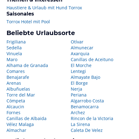
Haustiere & Urlaub mit Hund Torrox
Saisonales
Torrox Hotel mit Pool
Beliebte Urlaubsorte
Frigiliana
Otívar
Sedella
Almunecar
Vinuela
Axarquia
Maro
Canillas de Aceituno
Alhama de Granada
El Morche
Comares
Lentegi
Benajarafe
Almayate Bajo
Arenas
El Borge
Albuñuelas
Nerja
Torre del Mar
Periana
Cómpeta
Algarrobo Costa
Alcaucin
Benamocarra
Fornes
Archez
Canillas de Albaida
Rincon de la Victoria
Vélez Malaga
La Sirena
Almachar
Caleta De Velez