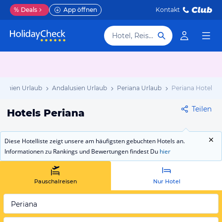
%
Deals
App öffnen
Kontakt
Hotel, Reiseziel
panien Urlaub
Andalusien Urlaub
Periana Urlaub
Periana Hotels
Teilen
Hotels Periana
Diese Hotelliste zeigt unsere am häufigsten gebuchten Hotels an.
Informationen zu Rankings und Bewertungen findest Du
hier
Pauschalreisen
Nur Hotel
Periana