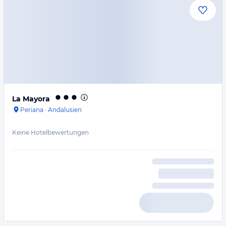
La Mayora
Periana
·
Andalusien
Keine Hotelbewertungen