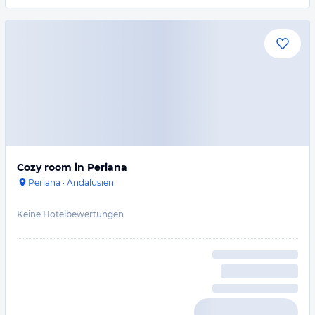
Cozy room in Periana
Periana
·
Andalusien
Keine Hotelbewertungen