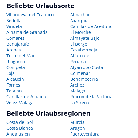
Beliebte Urlaubsorte
Villanueva del Trabuco
Almachar
Sedella
Axarquia
Vinuela
Canillas de Aceituno
Alhama de Granada
El Morche
Comares
Almayate Bajo
Benajarafe
El Borge
Arenas
Casabermeja
Torre del Mar
Alfarnate
Riogordo
Periana
Cómpeta
Algarrobo Costa
Loja
Colmenar
Alcaucin
Benamocarra
Fornes
Archez
Totalán
Malaga
Canillas de Albaida
Rincon de la Victoria
Vélez Malaga
La Sirena
Beliebte Urlaubsregionen
Costa del Sol
Murcia
Costa Blanca
Aragon
Andalusien
Fuerteventura