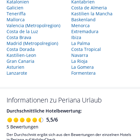
Katalonien
Kantabrien
Galicien
Costa de Almeria
Teneriffa
Kastilien la Mancha
Mallorca
Baskenland
Valencia (Metropolregion)
Menorca
Costa de la Luz
Extremadura
Costa Brava
Ibiza
Madrid (Metropolregion)
La Palma
Costa Dorada
Costa Tropical
Kastilien-Leon
Navarra
Gran Canaria
La Rioja
Asturien
La Gomera
Lanzarote
Formentera
Informationen zu
Periana
Urlaub
Durchschnittliche Hotelbewertung:
5,5
/
6
5
Bewertungen
Der Durchschnitt ergibt sich aus den Bewertungen der einzelnen Hotels
in Periana auf HolidayCheck.