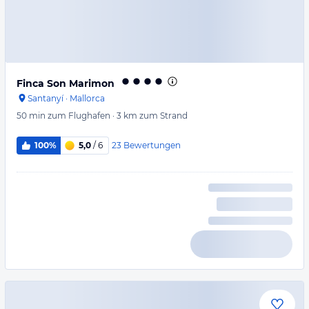
Finca Son Marimon
Santanyí
·
Mallorca
50 min
zum Flughafen
·
3 km
zum Strand
23
Bewertungen
100%
5,0
/ 6