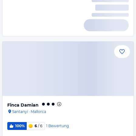
Finca Damian
Santanyí
·
Mallorca
1
Bewertung
100%
6
/ 6