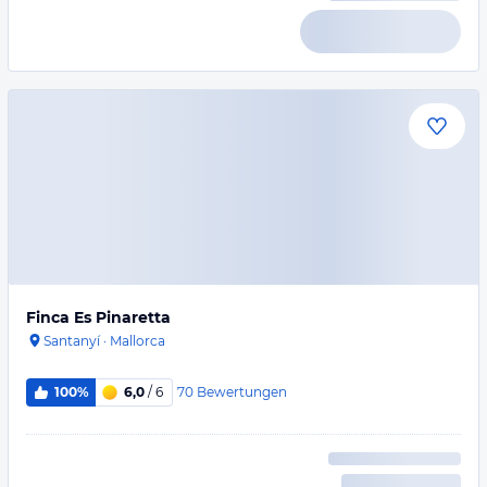
Finca Es Pinaretta
Santanyí
·
Mallorca
70
Bewertungen
100%
6,0
/ 6