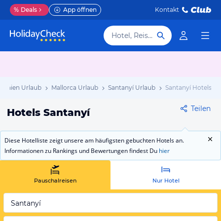
%
Deals
App öffnen
Kontakt
Hotel, Reiseziel
panien Urlaub
Mallorca Urlaub
Santanyí Urlaub
Santanyí Hotels
Teilen
Hotels Santanyí
Diese Hotelliste zeigt unsere am häufigsten gebuchten Hotels an.
Informationen zu Rankings und Bewertungen findest Du
hier
Pauschalreisen
Nur Hotel
Santanyí