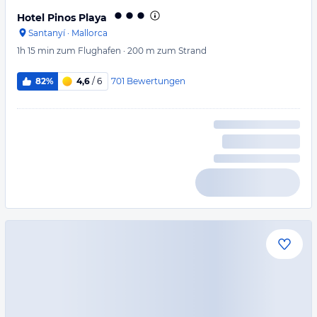
Hotel Pinos Playa
Santanyí
·
Mallorca
1h 15 min
zum Flughafen
·
200 m
zum Strand
701
Bewertungen
82%
4,6
/ 6