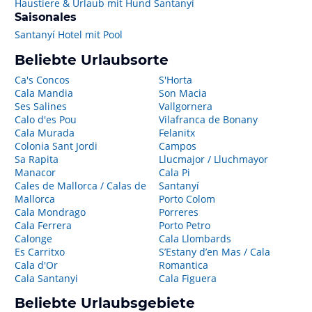
Haustiere & Urlaub mit Hund Santanyí
Saisonales
Santanyí Hotel mit Pool
Beliebte Urlaubsorte
Ca's Concos
S'Horta
Cala Mandia
Son Macia
Ses Salines
Vallgornera
Calo d'es Pou
Vilafranca de Bonany
Cala Murada
Felanitx
Colonia Sant Jordi
Campos
Sa Rapita
Llucmajor / Lluchmayor
Manacor
Cala Pi
Cales de Mallorca / Calas de
Santanyí
Mallorca
Porto Colom
Cala Mondrago
Porreres
Cala Ferrera
Porto Petro
Calonge
Cala Llombards
Es Carritxo
S’Estany d’en Mas / Cala
Cala d'Or
Romantica
Cala Santanyi
Cala Figuera
Beliebte Urlaubsgebiete