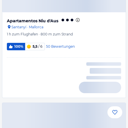
Apartamentos Niu d'Aus
Santanyí
·
Mallorca
1 h
zum Flughafen
·
800 m
zum Strand
50
Bewertungen
100%
5,5
/ 6