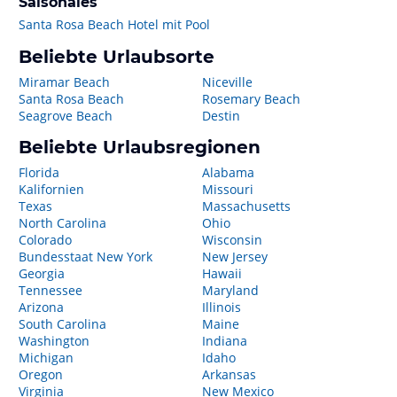
Saisonales
Santa Rosa Beach Hotel mit Pool
Beliebte Urlaubsorte
Miramar Beach
Niceville
Santa Rosa Beach
Rosemary Beach
Seagrove Beach
Destin
Beliebte Urlaubsregionen
Florida
Alabama
Kalifornien
Missouri
Texas
Massachusetts
North Carolina
Ohio
Colorado
Wisconsin
Bundesstaat New York
New Jersey
Georgia
Hawaii
Tennessee
Maryland
Arizona
Illinois
South Carolina
Maine
Washington
Indiana
Michigan
Idaho
Oregon
Arkansas
Virginia
New Mexico