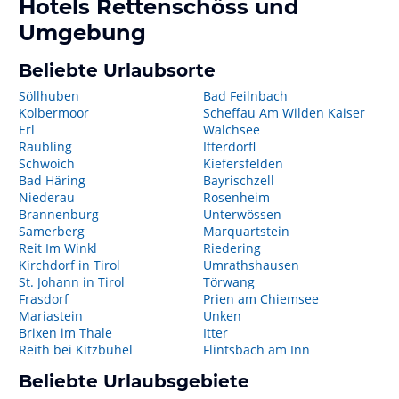
Hotels
Rettenschöss
und
Umgebung
Beliebte Urlaubsorte
Söllhuben
Bad Feilnbach
Kolbermoor
Scheffau Am Wilden Kaiser
Erl
Walchsee
Raubling
Itterdorfl
Schwoich
Kiefersfelden
Bad Häring
Bayrischzell
Niederau
Rosenheim
Brannenburg
Unterwössen
Samerberg
Marquartstein
Reit Im Winkl
Riedering
Kirchdorf in Tirol
Umrathshausen
St. Johann in Tirol
Törwang
Frasdorf
Prien am Chiemsee
Mariastein
Unken
Brixen im Thale
Itter
Reith bei Kitzbühel
Flintsbach am Inn
Beliebte Urlaubsgebiete