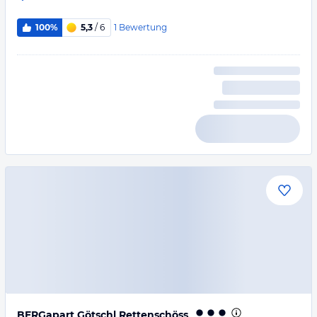
1
Bewertung
100%
5,3
/ 6
BERGapart Götschl Rettenschöss