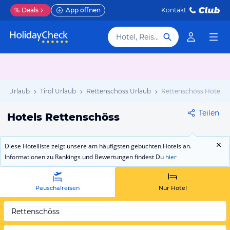
%
Deals
App öffnen
Kontakt
Hotel, Reiseziel
ich Urlaub
Tirol Urlaub
Rettenschöss Urlaub
Rettenschöss Hotels
Teilen
Hotels Rettenschöss
Diese Hotelliste zeigt unsere am häufigsten gebuchten Hotels an.
Informationen zu Rankings und Bewertungen findest Du
hier
Pauschalreisen
Nur Hotel
Rettenschöss