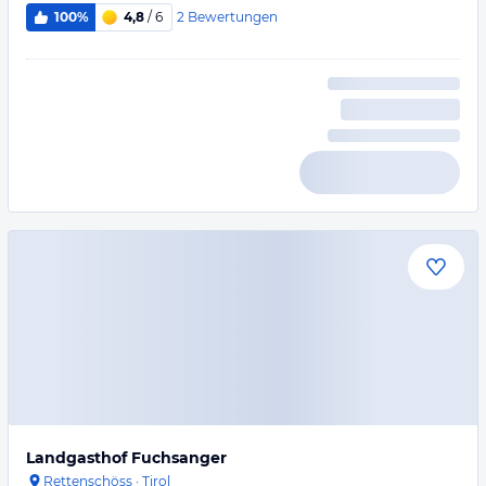
2
Bewertungen
100%
4,8
/ 6
Landgasthof Fuchsanger
Rettenschöss
·
Tirol