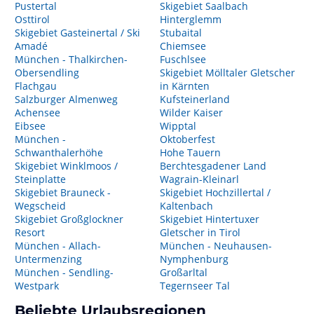
Pustertal
Skigebiet Saalbach
Osttirol
Hinterglemm
Skigebiet Gasteinertal / Ski
Stubaital
Amadé
Chiemsee
München - Thalkirchen-
Fuschlsee
Obersendling
Skigebiet Mölltaler Gletscher
Flachgau
in Kärnten
Salzburger Almenweg
Kufsteinerland
Achensee
Wilder Kaiser
Eibsee
Wipptal
München -
Oktoberfest
Schwanthalerhöhe
Hohe Tauern
Skigebiet Winklmoos /
Berchtesgadener Land
Steinplatte
Wagrain-Kleinarl
Skigebiet Brauneck -
Skigebiet Hochzillertal /
Wegscheid
Kaltenbach
Skigebiet Großglockner
Skigebiet Hintertuxer
Resort
Gletscher in Tirol
München - Allach-
München - Neuhausen-
Untermenzing
Nymphenburg
München - Sendling-
Großarltal
Westpark
Tegernseer Tal
Beliebte Urlaubsregionen