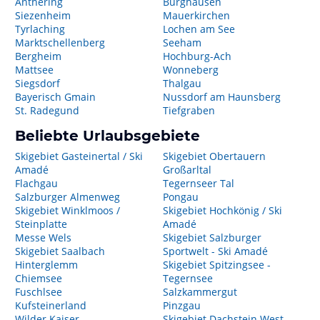
Anthering
Burghausen
Siezenheim
Mauerkirchen
Tyrlaching
Lochen am See
Marktschellenberg
Seeham
Bergheim
Hochburg-Ach
Mattsee
Wonneberg
Siegsdorf
Thalgau
Bayerisch Gmain
Nussdorf am Haunsberg
St. Radegund
Tiefgraben
Beliebte Urlaubsgebiete
Skigebiet Gasteinertal / Ski
Skigebiet Obertauern
Amadé
Großarltal
Flachgau
Tegernseer Tal
Salzburger Almenweg
Pongau
Skigebiet Winklmoos /
Skigebiet Hochkönig / Ski
Steinplatte
Amadé
Messe Wels
Skigebiet Salzburger
Skigebiet Saalbach
Sportwelt - Ski Amadé
Hinterglemm
Skigebiet Spitzingsee -
Chiemsee
Tegernsee
Fuschlsee
Salzkammergut
Kufsteinerland
Pinzgau
Wilder Kaiser
Skigebiet Dachstein West