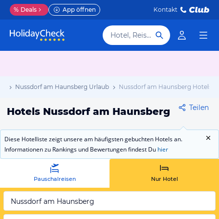
%
Deals
App öffnen
Kontakt
Hotel, Reiseziel
ub
Nussdorf am Haunsberg Urlaub
Nussdorf am Haunsberg Hotels
Teilen
Hotels Nussdorf am Haunsberg
Diese Hotelliste zeigt unsere am häufigsten gebuchten Hotels an.
Informationen zu Rankings und Bewertungen findest Du
hier
Pauschalreisen
Nur Hotel
Nussdorf am Haunsberg