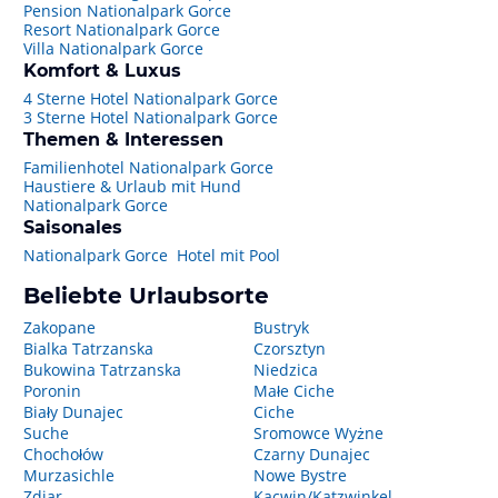
Pension Nationalpark Gorce
Resort Nationalpark Gorce
Villa Nationalpark Gorce
Komfort & Luxus
4 Sterne Hotel Nationalpark Gorce
3 Sterne Hotel Nationalpark Gorce
Themen & Interessen
Familienhotel Nationalpark Gorce
Haustiere & Urlaub mit Hund
Nationalpark Gorce
Saisonales
Nationalpark Gorce Hotel mit Pool
Beliebte Urlaubsorte
Zakopane
Bustryk
Bialka Tatrzanska
Czorsztyn
Bukowina Tatrzanska
Niedzica
Poronin
Małe Ciche
Biały Dunajec
Ciche
Suche
Sromowce Wyżne
Chochołów
Czarny Dunajec
Murzasichle
Nowe Bystre
Zdiar
Kacwin/Katzwinkel