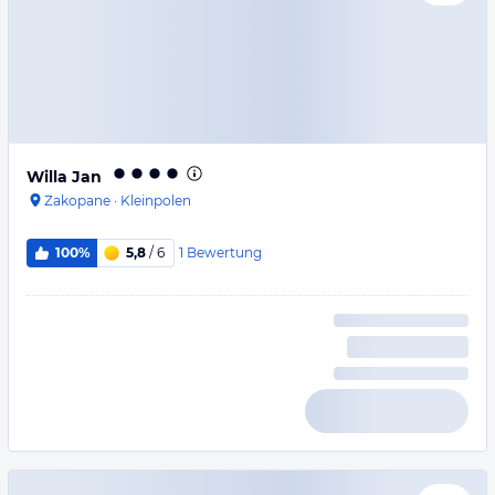
Willa Jan
Zakopane
·
Kleinpolen
1
Bewertung
100%
5,8
/ 6