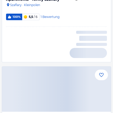
Szaflary
·
Kleinpolen
1
Bewertung
100%
5,5
/ 6