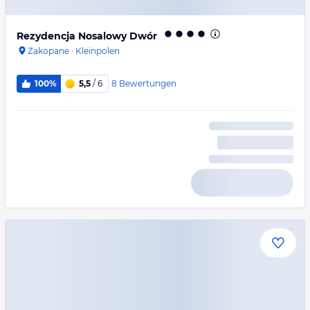
Rezydencja Nosalowy Dwór
Zakopane
·
Kleinpolen
8
Bewertungen
100%
5,5
/ 6