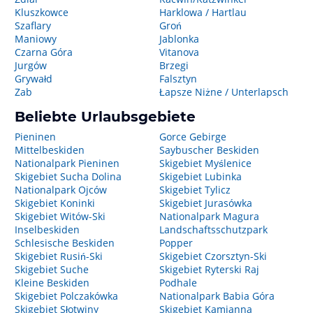
Kluszkowce
Harklowa / Hartlau
Szaflary
Groń
Maniowy
Jablonka
Czarna Góra
Vitanova
Jurgów
Brzegi
Grywałd
Falsztyn
Zab
Łapsze Niżne / Unterlapsch
Beliebte Urlaubsgebiete
Pieninen
Gorce Gebirge
Mittelbeskiden
Saybuscher Beskiden
Nationalpark Pieninen
Skigebiet Myślenice
Skigebiet Sucha Dolina
Skigebiet Lubinka
Nationalpark Ojców
Skigebiet Tylicz
Skigebiet Koninki
Skigebiet Jurasówka
Skigebiet Witów-Ski
Nationalpark Magura
Inselbeskiden
Landschaftsschutzpark
Schlesische Beskiden
Popper
Skigebiet Rusiń-Ski
Skigebiet Czorsztyn-Ski
Skigebiet Suche
Skigebiet Ryterski Raj
Kleine Beskiden
Podhale
Skigebiet Polczakówka
Nationalpark Babia Góra
Skigebiet Słotwiny
Skigebiet Kamianna