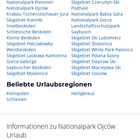
Nationalpark Pieninen
Skigebiet Czorsztyn-Ski
Nationalpark Ojców
Podhale
Krakau-Tschenstochauer Jura
Nationalpark Babia Góra
Skigebiet Koninki
Nationalpark Gorce
Inselbeskiden
Landschaftsschutzpark
Schlesische Beskiden
Saybusch
Kleine Beskiden
Skigebiet Ski Lubomierz
Skigebiet Polczakówka
Skigebiet Śnieżnica
Westbeskiden
Skigebiet White Park Palenica
Skigebiet Laskowa Kamionna
Skigebiet Polana Sosny
Gorce Gebirge
Skigebiet Siepraw Ski
Saybuscher Beskiden
Skigebiet Maciejowa Ski
Skigebiet Myślenice
Skigebiet Soszów
Beliebte Urlaubsregionen
Kleinpolen
Heiligkreuz
Schlesien
Informationen zu
Nationalpark Ojców
Urlaub