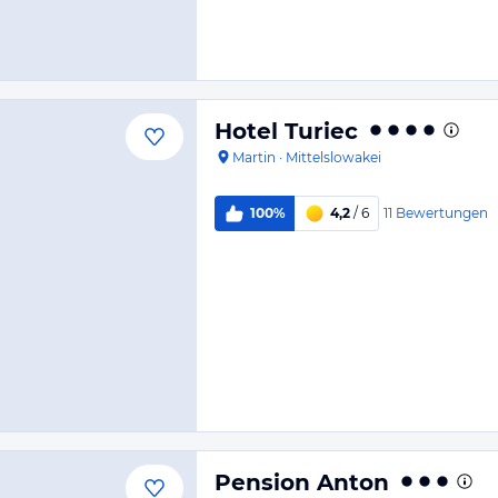
Hotel Turiec
Martin
·
Mittelslowakei
11
Bewertungen
100%
4,2
/ 6
Pension Anton