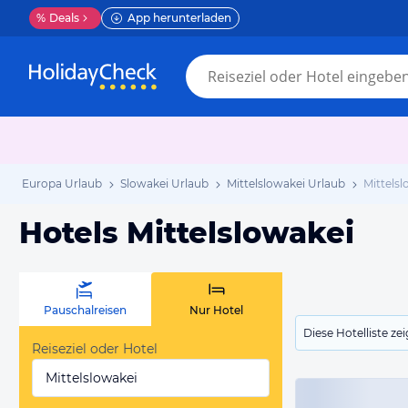
%
Deals
App herunterladen
Europa Urlaub
Slowakei Urlaub
Mittelslowakei Urlaub
Mittelsl
Hotels Mittelslowakei
Pauschalreisen
Nur Hotel
Diese Hotelliste z
Reiseziel oder Hotel
Mittelslowakei