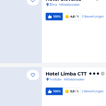
Žilina
·
Mittelslowakei
3
Bewertungen
100%
4,6
/ 6
Hotel Limba CTT
Tvrdošín
·
Mittelslowakei
2
Bewertungen
100%
5,0
/ 6