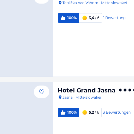
Teplička nad Váhom
·
Mittelslowakei
1
Bewertung
100%
3,4
/ 6
Hotel Grand Jasna
Jasna
·
Mittelslowakei
3
Bewertungen
100%
5,2
/ 6