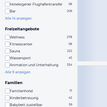
Hoteleigener Flughafentransfer
58
Bar
206
Alle 14 anzeigen
Freizeitangebote
Wellness
278
Fitnesscenter
58
Sauna
222
Wassersport
45
Animation und Unterhaltung
334
Alle 9 anzeigen
Familien
Familienhotel
17
Kinderbetreuung
42
Babybett zustellbar
59