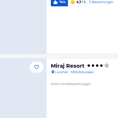
3
Bewertungen
74%
4,7
/ 6
Miraj Resort
Lucenec
·
Mittelslowakei
Keine Hotelbewertungen