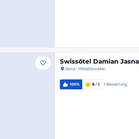
Swissôtel Damian Jasna
Jasna
·
Mittelslowakei
1
Bewertung
100%
6
/ 6