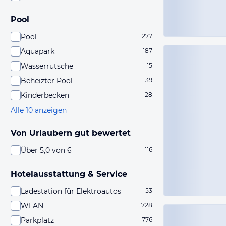
Pool
Pool
277
Aquapark
187
Wasserrutsche
15
Beheizter Pool
39
Kinderbecken
28
Alle 10 anzeigen
Von Urlaubern gut bewertet
Über 5,0 von 6
116
Hotelausstattung & Service
Ladestation für Elektroautos
53
WLAN
728
Parkplatz
776