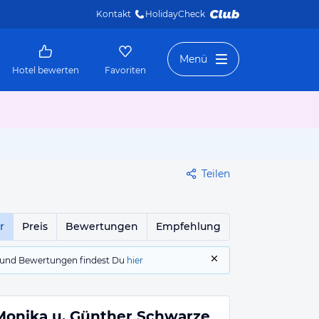
Kontakt
HolidayCheck 
Menü
Hotel bewerten
Favoriten
Teilen
r
Preis
Bewertungen
Empfehlung
gs und Bewertungen findest Du
hier
Monika u. Günther Schwarze