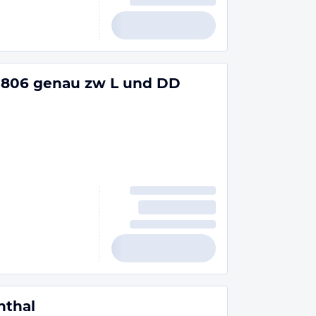
1806 genau zw L und DD
nthal