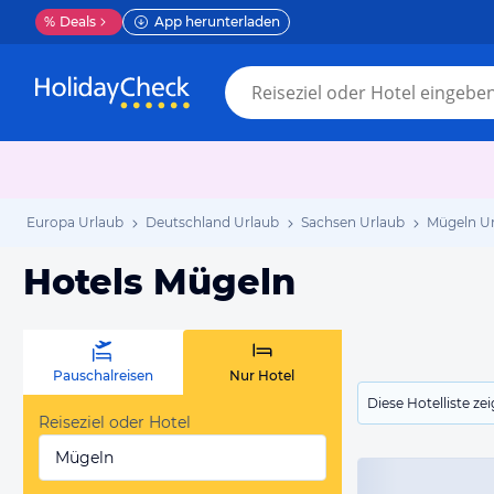
%
Deals
App herunterladen
Europa Urlaub
Deutschland Urlaub
Sachsen Urlaub
Mügeln U
Hotels Mügeln
Pauschalreisen
Nur Hotel
Diese Hotelliste z
Reiseziel oder Hotel
Mügeln