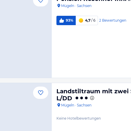
Mügeln
·
Sachsen
2
Bewertungen
93%
4,7
/ 6
Landstiltraum mit zwei
L/DD
Mügeln
·
Sachsen
Keine Hotelbewertungen