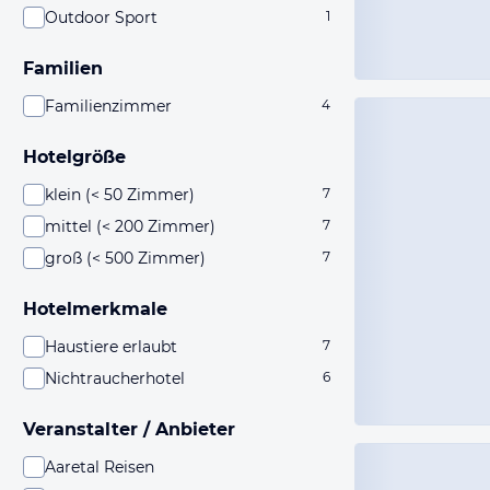
Outdoor Sport
1
Familien
Familienzimmer
4
Hotelgröße
klein (< 50 Zimmer)
7
mittel (< 200 Zimmer)
7
groß (< 500 Zimmer)
7
Hotelmerkmale
Haustiere erlaubt
7
Nichtraucherhotel
6
Veranstalter / Anbieter
Aaretal Reisen