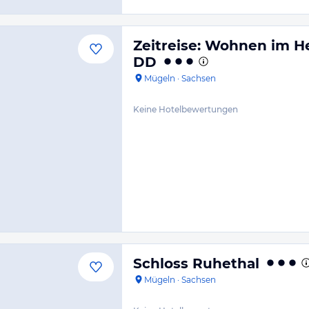
Zeitreise: Wohnen im H
DD
Mügeln
·
Sachsen
Keine Hotelbewertungen
Schloss Ruhethal
Mügeln
·
Sachsen