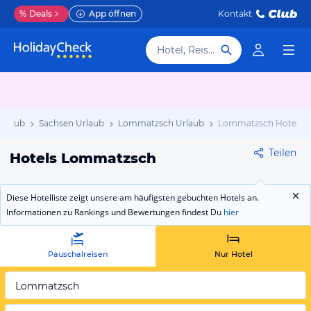
%
Deals
App öffnen
Kontakt
Hotel, Reiseziel
Urlaub
Sachsen Urlaub
Lommatzsch Urlaub
Lommatzsch Hotels
Teilen
Hotels Lommatzsch
Diese Hotelliste zeigt unsere am häufigsten gebuchten Hotels an.
Informationen zu Rankings und Bewertungen findest Du
hier
Pauschalreisen
Nur Hotel
Lommatzsch