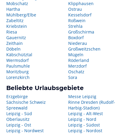
Mobschatz
Klipphausen
Hartha
Ostrau
Mühlberg/Elbe
Kesselsdorf
Zabeltitz
Roßwein
Kriebstein
Strehla
Riesa
Großschirma
Gauernitz
Boxdorf
Zeithain
Niederau
Döbeln
Großweitzschen
Käbschütztal
Mügeln
Wermsdorf
Röderland
Paulsmuhle
Merzdorf
Moritzburg
Oschatz
Lorenzkirch
Sora
Beliebte Urlaubsgebiete
Erzgebirge
Messe Leipzig
Sächsische Schweiz
Rinne Dresden (Rudolf-
Spreewald
Harbig-Stadion)
Leipzig - Süd
Leipzig - Alt-West
Oberlausitz
Leipzig - Nord
Leipzig - Ost
Leipzig - Südost
Leipzig - Nordwest
Leipzig - Nordost