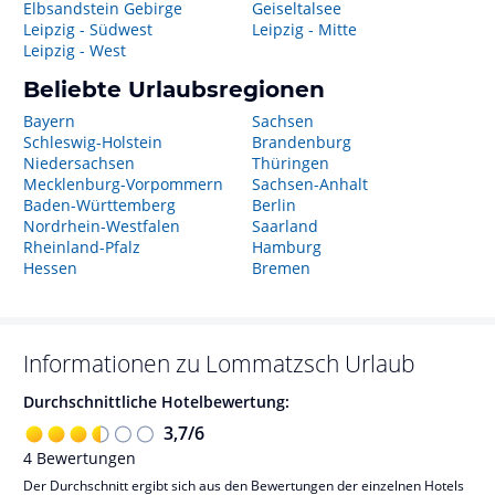
Elbsandstein Gebirge
Geiseltalsee
Leipzig - Südwest
Leipzig - Mitte
Leipzig - West
Beliebte Urlaubsregionen
Bayern
Sachsen
Schleswig-Holstein
Brandenburg
Niedersachsen
Thüringen
Mecklenburg-Vorpommern
Sachsen-Anhalt
Baden-Württemberg
Berlin
Nordrhein-Westfalen
Saarland
Rheinland-Pfalz
Hamburg
Hessen
Bremen
Informationen zu
Lommatzsch
Urlaub
Durchschnittliche Hotelbewertung:
3,7
/
6
4
Bewertungen
Der Durchschnitt ergibt sich aus den Bewertungen der einzelnen Hotels