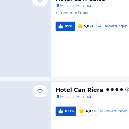
Moscari
·
Mallorca
> 10 km
zum Strand
40
Bewertungen
89%
5,0
/ 6
Hotel Can Riera
Moscari
·
Mallorca
12
Bewertungen
100%
4,0
/ 6