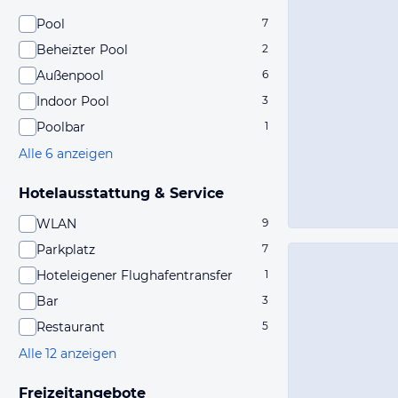
Pool
7
Beheizter Pool
2
Außenpool
6
Indoor Pool
3
Poolbar
1
Alle 6 anzeigen
Hotelausstattung & Service
WLAN
9
Parkplatz
7
Hoteleigener Flughafentransfer
1
Bar
3
Restaurant
5
Alle 12 anzeigen
Freizeitangebote