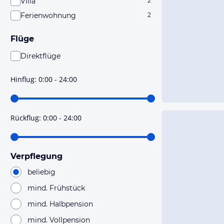
Villa
2
Ferienwohnung
2
Flüge
Direktflüge
Du findest mit dieser Einstellung Flüge, die mit sehr
hoher Wahrscheinlichkeit Direktflüge sind. Bitte
Hinflug
:
0:00 - 24:00
prüfe vor der Buchung noch einmal die Flugdetails.
Rückflug
:
0:00 - 24:00
Verpflegung
beliebig
mind. Frühstück
mind. Halbpension
mind. Vollpension