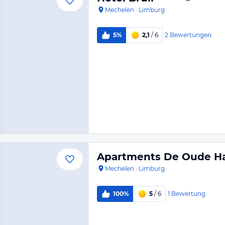
Mechelen
·
Limburg
2
Bewertungen
5%
2,1
/ 6
Apartments De Oude H
Mechelen
·
Limburg
1
Bewertung
100%
5
/ 6