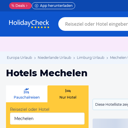
%
Deals
App herunterladen
Europa Urlaub
Niederlande Urlaub
Limburg Urlaub
Mechelen 
Hotels Mechelen
Pauschalreisen
Nur Hotel
Diese Hotelliste z
Reiseziel oder Hotel
Mechelen