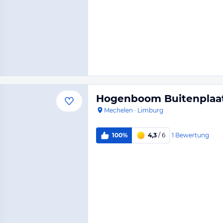
Hogenboom Buitenplaat
Mechelen
·
Limburg
1
Bewertung
100%
4,3
/ 6