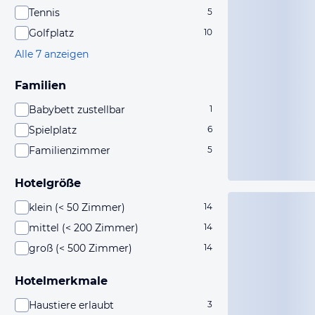
Tennis
5
Golfplatz
10
Alle 7 anzeigen
Familien
Babybett zustellbar
1
Spielplatz
6
Familienzimmer
5
Hotelgröße
klein (< 50 Zimmer)
14
mittel (< 200 Zimmer)
14
groß (< 500 Zimmer)
14
Hotelmerkmale
Haustiere erlaubt
3