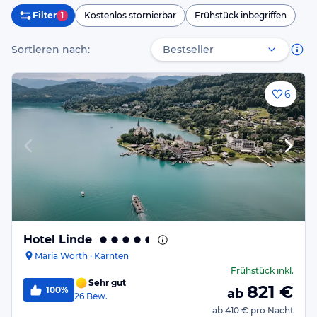
Filter
1
Kostenlos stornierbar
Frühstück inbegriffen
Sortieren nach:
6
Hotel Linde
Maria Wörth · Kärnten
Frühstück
inkl.
Sehr gut
821
€
100%
ab
26
Bew.
ab
410 €
pro Nacht