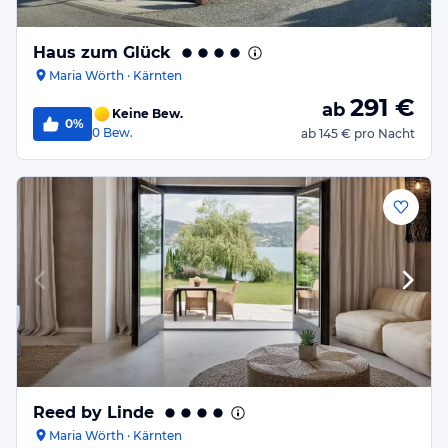
Haus zum Glück
Maria Wörth · Kärnten
291
€
ab
Keine Bew.
0%
0
Bew.
ab
145 €
pro Nacht
Reed by Linde
Maria Wörth · Kärnten