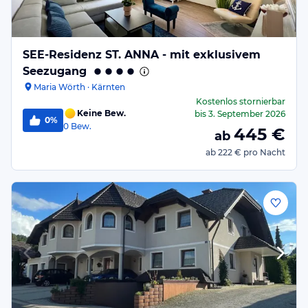
SEE-Residenz ST. ANNA - mit exklusivem
Seezugang
Maria Wörth · Kärnten
Kostenlos stornierbar
Keine Bew.
bis
3. September 2026
0%
0
Bew.
445
€
ab
ab
222 €
pro Nacht