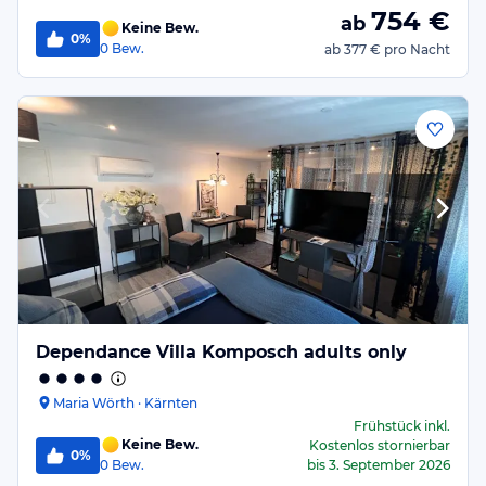
754
€
ab
Keine Bew.
0%
0
Bew.
ab
377 €
pro Nacht
Dependance Villa Komposch adults only
Maria Wörth · Kärnten
Frühstück
inkl.
Keine Bew.
Kostenlos stornierbar
0%
0
Bew.
bis
3. September 2026