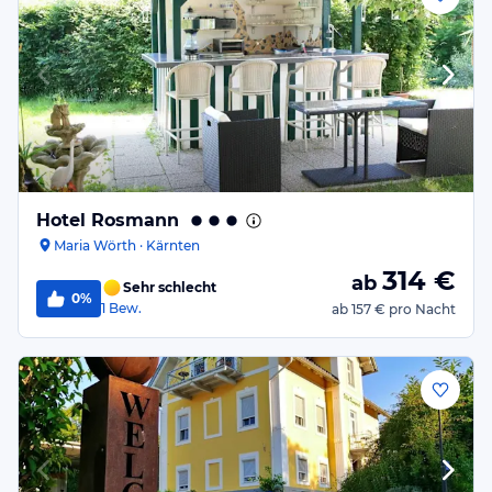
Hotel Rosmann
Maria Wörth · Kärnten
314
€
ab
Sehr schlecht
0%
1
Bew.
ab
157 €
pro Nacht