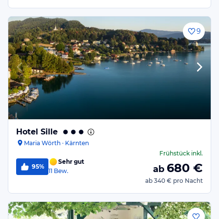
9
Hotel Sille
Maria Wörth · Kärnten
Frühstück
inkl.
Sehr gut
680
€
95%
ab
11
Bew.
ab
340 €
pro Nacht