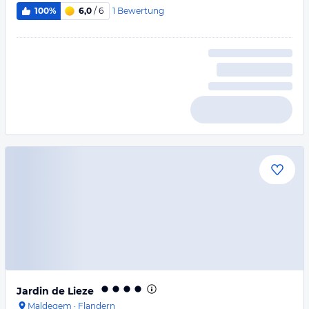
1
Bewertung
100%
6,0
/ 6
Jardin de Lieze
Maldegem
·
Flandern