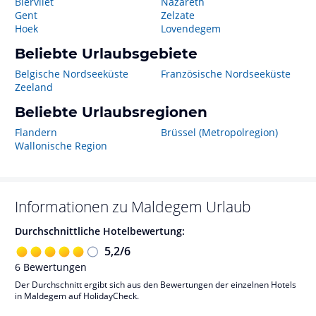
Biervliet
Nazareth
Gent
Zelzate
Hoek
Lovendegem
Beliebte Urlaubsgebiete
Belgische Nordseeküste
Französische Nordseeküste
Zeeland
Beliebte Urlaubsregionen
Flandern
Brüssel (Metropolregion)
Wallonische Region
Informationen zu
Maldegem
Urlaub
Durchschnittliche Hotelbewertung:
5,2
/
6
6
Bewertungen
Der Durchschnitt ergibt sich aus den Bewertungen der einzelnen Hotels
in Maldegem auf HolidayCheck.