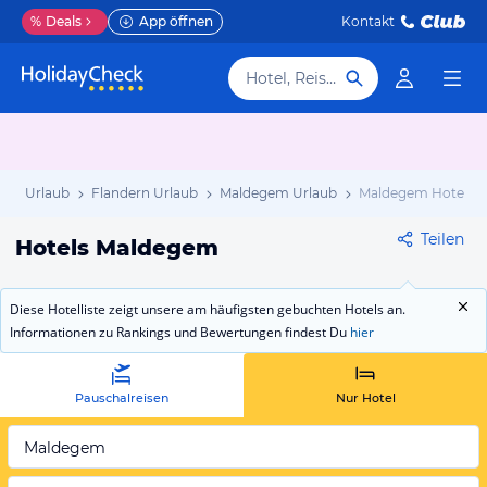
%
Deals
App öffnen
Kontakt
Hotel, Reiseziel
gien Urlaub
Flandern Urlaub
Maldegem Urlaub
Maldegem Hotels
Teilen
Hotels Maldegem
Diese Hotelliste zeigt unsere am häufigsten gebuchten Hotels an.
Informationen zu Rankings und Bewertungen findest Du
hier
Pauschalreisen
Nur Hotel
Maldegem