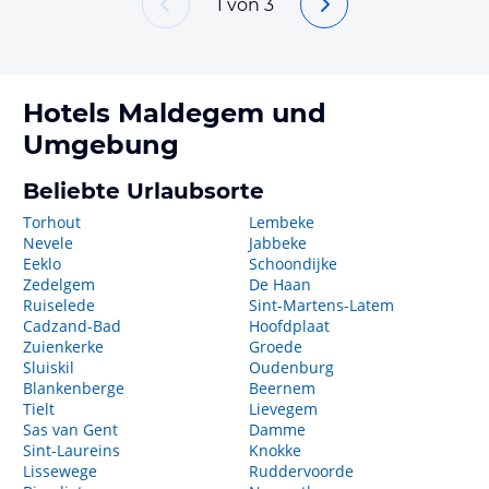
1
von
3
Hotels
Maldegem
und
Umgebung
Beliebte Urlaubsorte
Torhout
Lembeke
Nevele
Jabbeke
Eeklo
Schoondijke
Zedelgem
De Haan
Ruiselede
Sint-Martens-Latem
Cadzand-Bad
Hoofdplaat
Zuienkerke
Groede
Sluiskil
Oudenburg
Blankenberge
Beernem
Tielt
Lievegem
Sas van Gent
Damme
Sint-Laureins
Knokke
Lissewege
Ruddervoorde